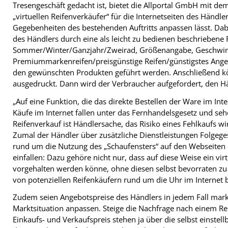
Tresengeschäft gedacht ist, bietet die Allportal GmbH mit dem
„virtuellen Reifenverkäufer“ für die Internetseiten des Händle
Gegebenheiten des bestehenden Auftritts anpassen lässt. Dabe
des Händlers durch eine als leicht zu bedienen beschriebene 
Sommer/Winter/Ganzjahr/Zweirad, Größenangabe, Geschwindig
Premiummarkenreifen/preisgünstige Reifen/günstigstes Angeb
den gewünschten Produkten geführt werden. Anschließend kö
ausgedruckt. Dann wird der Verbraucher aufgefordert, den Hä
„Auf eine Funktion, die das direkte Bestellen der Ware im Int
Käufe im Internet fallen unter das Fernhandelsgesetz und se
Reifenverkauf ist Händlersache, das Risiko eines Fehlkaufs w
Zumal der Händler über zusätzliche Dienstleistungen Folgege
rund um die Nutzung des „Schaufensters“ auf den Webseiten
einfallen: Dazu gehöre nicht nur, dass auf diese Weise ein vir
vorgehalten werden könne, ohne diesen selbst bevorraten z
von potenziellen Reifenkäufern rund um die Uhr im Internet
Zudem seien Angebotspreise des Händlers in jedem Fall markt
Marktsituation anpassen. Steige die Nachfrage nach einem Re
Einkaufs- und Verkaufspreis stehen ja über die selbst einstel