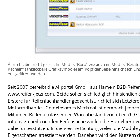
Ähnlich, aber nicht gleich: Im Modus “Büro” wie auch im Modus “Beratun
Kacheln” (anklickbare Grafiksymbole) am Kopf der Seite hinsichtlich E
etc. gefiltert werden
Seit 2007 betreibt die Allportal GmbH aus Hameln B2B-Reif
www.reifen-jetzt.com. Beide sollen sich lediglich hinsichtlic
Erstere für Reifenfachhändler gedacht ist, richtet sich Letzte
Motorradhandel. Gemeinsames Merkmal ist demnach jedoch die
Millionen Reifen umfassenden Warenbestand von über 70 Groß
intuitiv zu bedienenden Reifensuche wollen die Hamelner dem
dabei unterstützen. In die gleiche Richtung zielen die Modul
Eigenschaften attestiert werden. Daneben wird den Nutzern di