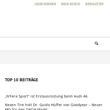
LESER WERDEN
MEIN KONTO
NEWSLETTER
TOP 10 BEITRÄGE
„N’Fera Sport“ ist Erstausrüstung beim Audi A6
Nexen Tire holt Dr. Guido Hüffer von Goodyear – Neuer
MD für den DACH-Markt