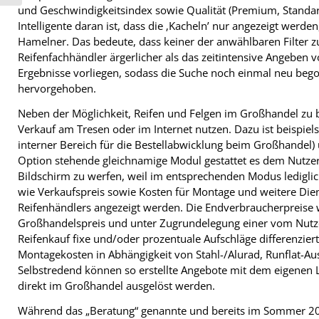
und Geschwindigkeitsindex sowie Qualität (Premium, Standa
Intelligente daran ist, dass die ‚Kacheln’ nur angezeigt werde
Hamelner. Das bedeute, dass keiner der anwählbaren Filter zu 
Reifenfachhändler ärgerlicher als das zeitintensive Angeben v
Ergebnisse vorliegen, sodass die Suche noch einmal neu bego
hervorgehoben.
Neben der Möglichkeit, Reifen und Felgen im Großhandel zu b
Verkauf am Tresen oder im Internet nutzen. Dazu ist beispiel
interner Bereich für die Bestellabwicklung beim Großhandel)
Option stehende gleichnamige Modul gestattet es dem Nutze
Bildschirm zu werfen, weil im entsprechenden Modus ledigli
wie Verkaufspreis sowie Kosten für Montage und weitere Die
Reifenhändlers angezeigt werden. Die Endverbraucherpreise 
Großhandelspreis und unter Zugrundelegung einer vom Nutzer
Reifenkauf fixe und/oder prozentuale Aufschläge differenzi
Montagekosten in Abhängigkeit von Stahl-/Alurad, Runflat-A
Selbstredend können so erstellte Angebote mit dem eigenen 
direkt im Großhandel ausgelöst werden.
Während das „Beratung“ genannte und bereits im Sommer 2009