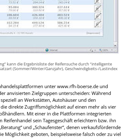
g” kann die Ergebnisliste der Reifensuche durch “intelligente
insatzart (Sommer/Winter/Ganzjahr), Geschwindigkeits-/Lastindex
enhandelsplattformen unter www.rfh-boerse.de und
h der anvisierten Zielgruppen unterscheiden: Während
re speziell an Werkstätten, Autohäuser und den
 direkte Zugriffsmöglichkeit auf einen mehr als vier
händlern. Mit einer in die Plattformen integrierten
 Reifenhandel sein Tagesgeschäft erleichtern bzw. ihn
e „Beratung“ und „Schaufenster“, denen verkaufsfördernde
e Möglichkeit geboten, beispielsweise falsch oder zu viel