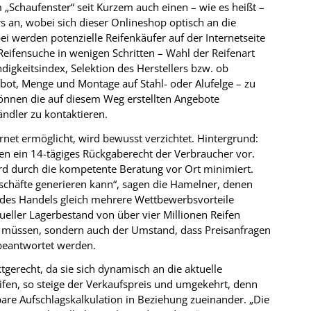
 „Schaufenster“ seit Kurzem auch einen – wie es heißt –
rs an, wobei sich dieser Onlineshop optisch an die
i werden potenzielle Reifenkäufer auf der Internetseite
Reifensuche in wenigen Schritten – Wahl der Reifenart
keitsindex, Selektion des Herstellers bzw. ob
ot, Menge und Montage auf Stahl- oder Alufelge – zu
nnen die auf diesem Weg erstellten Angebote
ndler zu kontaktieren.
ernet ermöglicht, wird bewusst verzichtet. Hintergrund:
hen ein 14-tägiges Rückgaberecht der Verbraucher vor.
ird durch die kompetente Beratung vor Ort minimiert.
schäfte generieren kann“, sagen die Hamelner, denen
 des Handels gleich mehrere Wettbewerbsvorteile
tueller Lagerbestand von über vier Millionen Reifen
u müssen, sondern auch der Umstand, dass Preisanfragen
 beantwortet werden.
gerecht, da sie sich dynamisch an die aktuelle
ifen, so steige der Verkaufspreis und umgekehrt, denn
lbare Aufschlagskalkulation in Beziehung zueinander. „Die