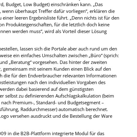
rd, Budget, Low Budget) einschränken kann. „Das
n, wenn überhaupt Treffer dafür vorliegen“, erklären die
einer leeren Ergebnisliste führt. „Denn nichts ist für den
on Produkteigenschaften, für die letztlich doch keine
nnen werden muss“, wird als Vorteil dieser Lösung
estellen, lassen sich die Portale aber auch rund um den
sweise ein einfaches Umschalten zwischen „Büro“ (sprich:
 und „Beratung“ vorgesehen. Das hinter der zweiten
r, gemeinsam mit seinem Kunden einen Blick auf den
ch die für den Endverbraucher relevanten Informationen
nstleistungen nach den individuellen Vorgaben des
werden dabei basierend auf dem günstigsten
 selbst zu definierenden Aufschlagskalkulation (beim
ert nach Premium-, Standard- und Budgetsegment –
usführung, Raddurchmesser) automatisch berechnet.
Logo versehen ausdruckt und die Bestellung der Ware
 in die B2B-Plattform integrierte Modul für das