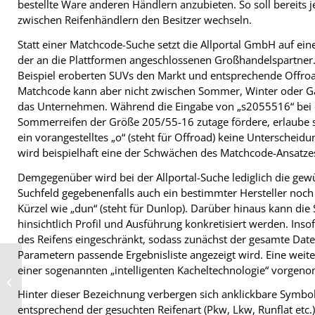
bestellte Ware anderen Händlern anzubieten. So soll bereits j
zwischen Reifenhändlern den Besitzer wechseln.
Statt einer Matchcode-Suche setzt die Allportal GmbH auf ei
der an die Plattformen angeschlossenen Großhandelspartner
Beispiel eroberten SUVs den Markt und entsprechende Offroad
Matchcode kann aber nicht zwischen Sommer, Winter oder Gan
das Unternehmen. Während die Eingabe von „s2055516“ bei e
Sommerreifen der Größe 205/55-16 zutage fördere, erlaube si
ein vorangestelltes „o“ (steht für Offroad) keine Unterscheid
wird beispielhaft eine der Schwächen des Matchcode-Ansatze
Demgegenüber wird bei der Allportal-Suche lediglich die ge
Suchfeld gegebenenfalls auch ein bestimmter Hersteller noc
Kürzel wie „dun“ (steht für Dunlop). Darüber hinaus kann die
hinsichtlich Profil und Ausführung konkretisiert werden. Inso
des Reifens eingeschränkt, sodass zunächst der gesamte Da
Parametern passende Ergebnisliste angezeigt wird. Eine weite
einer sogenannten „intelligenten Kacheltechnologie“ vorge
Pilotbetriebe für BRV-
Touchscreenprojekt gesucht
Hinter dieser Bezeichnung verbergen sich anklickbare Symbole
entsprechend der gesuchten Reifenart (Pkw, Lkw, Runflat etc.)