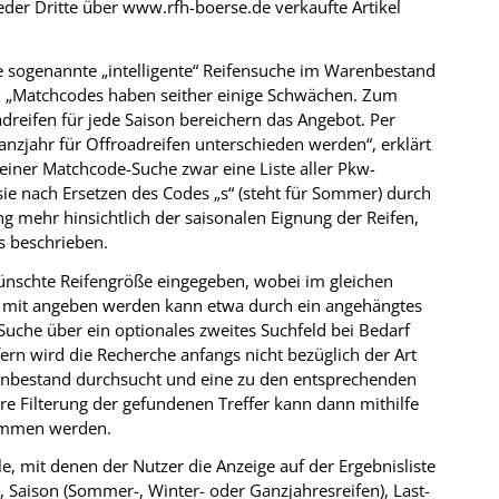
eder Dritte über www.rfh-boerse.de verkaufte Artikel
ne sogenannte „intelligente“ Reifensuche im Warenbestand
. „Matchcodes haben seither einige Schwächen. Zum
reifen für jede Saison bereichern das Angebot. Per
zjahr für Offroadreifen unterschieden werden“, erklärt
iner Matchcode-Suche zwar eine Liste aller Pkw-
e nach Ersetzen des Codes „s“ (steht für Sommer) durch
ung mehr hinsichtlich der saisonalen Eignung der Reifen,
s beschrieben.
wünschte Reifengröße eingegeben, wobei im gleichen
h mit angeben werden kann etwa durch ein angehängtes
 Suche über ein optionales zweites Suchfeld bei Bedarf
fern wird die Recherche anfangs nicht bezüglich der Art
tenbestand durchsucht und eine zu den entsprechenden
re Filterung der gefundenen Treffer kann dann mithilfe
nommen werden.
, mit denen der Nutzer die Anzeige auf der Ergebnisliste
, Saison (Sommer-, Winter- oder Ganzjahresreifen), Last-