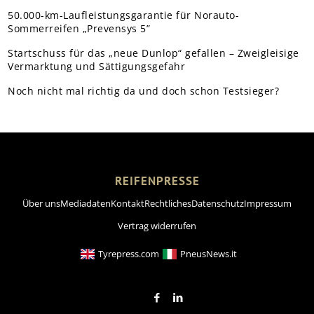
50.000-km-Laufleistungsgarantie für Norauto-
Sommerreifen „Prevensys 5”
Startschuss für das „neue Dunlop“ gefallen – Zweigleisige
Vermarktung und Sättigungsgefahr
Noch nicht mal richtig da und doch schon Testsieger?
REIFENPRESSE
Über uns
Mediadaten
Kontakt
Rechtliches
Datenschutz
Impressum
Vertrag widerrufen
Tyrepress.com
PneusNews.it