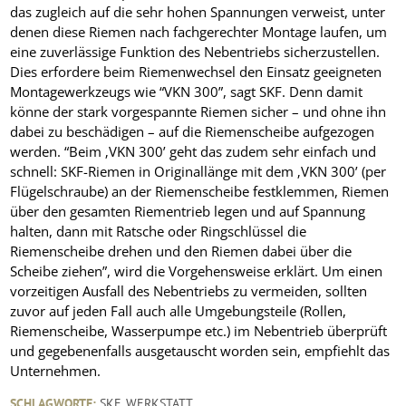
das zugleich auf die sehr hohen Spannungen verweist, unter
denen diese Riemen nach fachgerechter Montage laufen, um
eine zuverlässige Funktion des Nebentriebs sicherzustellen.
Dies erfordere beim Riemenwechsel den Einsatz geeigneten
Montagewerkzeugs wie “VKN 300”, sagt SKF. Denn damit
könne der stark vorgespannte Riemen sicher – und ohne ihn
dabei zu beschädigen – auf die Riemenscheibe aufgezogen
werden. “Beim ‚VKN 300’ geht das zudem sehr einfach und
schnell: SKF-Riemen in Originallänge mit dem ‚VKN 300’ (per
Flügelschraube) an der Riemenscheibe festklemmen, Riemen
über den gesamten Riementrieb legen und auf Spannung
halten, dann mit Ratsche oder Ringschlüssel die
Riemenscheibe drehen und den Riemen dabei über die
Scheibe ziehen”, wird die Vorgehensweise erklärt. Um einen
vorzeitigen Ausfall des Nebentriebs zu vermeiden, sollten
zuvor auf jeden Fall auch alle Umgebungsteile (Rollen,
Riemenscheibe, Wasserpumpe etc.) im Nebentrieb überprüft
und gegebenenfalls ausgetauscht worden sein, empfiehlt das
Unternehmen.
SCHLAGWORTE:
SKF
,
WERKSTATT