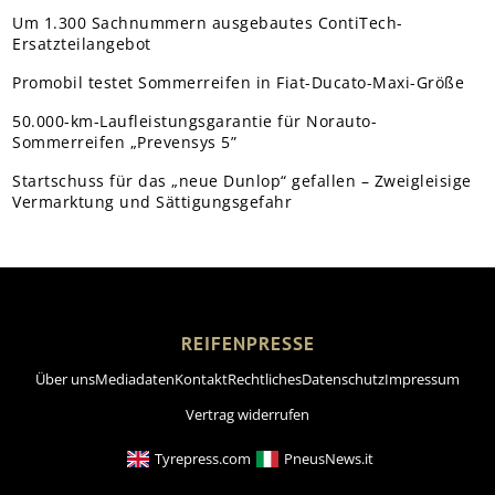
Um 1.300 Sachnummern ausgebautes ContiTech-
Ersatzteilangebot
Promobil testet Sommerreifen in Fiat-Ducato-Maxi-Größe
50.000-km-Laufleistungsgarantie für Norauto-
Sommerreifen „Prevensys 5”
Startschuss für das „neue Dunlop“ gefallen – Zweigleisige
Vermarktung und Sättigungsgefahr
REIFENPRESSE
Über uns
Mediadaten
Kontakt
Rechtliches
Datenschutz
Impressum
Vertrag widerrufen
Tyrepress.com
PneusNews.it