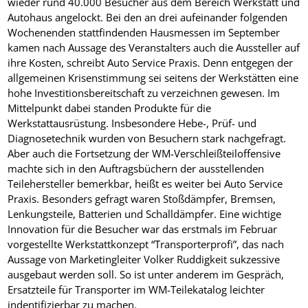
wieder rund 40.000 Besucher aus dem Bereich Werkstatt und
Autohaus angelockt. Bei den an drei aufeinander folgenden
Wochenenden stattfindenden Hausmessen im September
kamen nach Aussage des Veranstalters auch die Aussteller auf
ihre Kosten, schreibt Auto Service Praxis. Denn entgegen der
allgemeinen Krisenstimmung sei seitens der Werkstätten eine
hohe Investitionsbereitschaft zu verzeichnen gewesen. Im
Mittelpunkt dabei standen Produkte für die
Werkstattausrüstung. Insbesondere Hebe-, Prüf- und
Diagnosetechnik wurden von Besuchern stark nachgefragt.
Aber auch die Fortsetzung der WM-Verschleißteiloffensive
machte sich in den Auftragsbüchern der ausstellenden
Teilehersteller bemerkbar, heißt es weiter bei Auto Service
Praxis. Besonders gefragt waren Stoßdämpfer, Bremsen,
Lenkungsteile, Batterien und Schalldämpfer. Eine wichtige
Innovation für die Besucher war das erstmals im Februar
vorgestellte Werkstattkonzept “Transporterprofi”, das nach
Aussage von Marketingleiter Volker Ruddigkeit sukzessive
ausgebaut werden soll. So ist unter anderem im Gespräch,
Ersatzteile für Transporter im WM-Teilekatalog leichter
indentifizierbar zu machen.