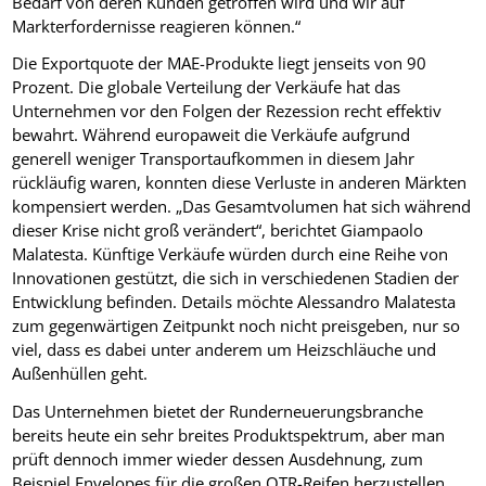
Bedarf von deren Kunden getroffen wird und wir auf
Markterfordernisse reagieren können.“
Die Exportquote der MAE-Produkte liegt jenseits von 90
Prozent. Die globale Verteilung der Verkäufe hat das
Unternehmen vor den Folgen der Rezession recht effektiv
bewahrt. Während europaweit die Verkäufe aufgrund
generell weniger Transportaufkommen in diesem Jahr
rückläufig waren, konnten diese Verluste in anderen Märkten
kompensiert werden. „Das Gesamtvolumen hat sich während
dieser Krise nicht groß verändert“, berichtet Giampaolo
Malatesta. Künftige Verkäufe würden durch eine Reihe von
Innovationen gestützt, die sich in verschiedenen Stadien der
Entwicklung befinden. Details möchte Alessandro Malatesta
zum gegenwärtigen Zeitpunkt noch nicht preisgeben, nur so
viel, dass es dabei unter anderem um Heizschläuche und
Außenhüllen geht.
Das Unternehmen bietet der Runderneuerungsbranche
bereits heute ein sehr breites Produktspektrum, aber man
prüft dennoch immer wieder dessen Ausdehnung, zum
Beispiel Envelopes für die großen OTR-Reifen herzustellen.