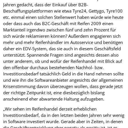
Jahren gedacht, dass der Einkauf über B2B-
Beschaffungsplattformen wie etwa Tyre24, Gettygo, Tyre100
etc. einmal einen solchen Stellenwert haben würde wie heute
oder dass auch das B2C-Geschäft mit Reifen 2009 einen
Marktanteil irgendwo zwischen fünf und zehn Prozent für
sich würde reklamieren können? Außerdem engagieren sich
mehr und mehr Reifenhändler im Autoservice und benötigen
daher ein EDV-System, das sie auch in diesem Geschäftsfeld
unterstützt. Spannende Fragen sind angesichts dessen also
unter anderem, ob und wofür der Reifenhandel mit Blick auf
den offenbar durchaus bestehenden Nachhol- bzw.
Investitionsbedarf tatsächlich Geld in die Hand nehmen sollte
und wie ihn die Softwareanbieter angesichts der allgemeinen
Krisenstimmung davon überzeugen wollen, dass gerade jetzt
der richtige Zeitpunkt ist, eine diesbezüglich bislang
anscheinend eher abwartende Haltung aufzugeben.
„Wir sehen im Reifenhandel derzeit erheblichen
Investitionsbedarf, da in den letzten beiden Jahren sehr wenig
in Software investiert wurde. Gerade aber in Zeiten, in denen
die Geschäftsentwicklung eher negativ als positiv ist, ist es