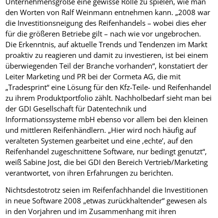
Unternehmensgröße eine gewisse Rolle zu spielen, wie man
den Worten von Ralf Weinmann entnehmen kann. „2008 war
die Investitionsneigung des Reifenhandels – wobei dies eher
für die größeren Betriebe gilt – nach wie vor ungebrochen.
Die Erkenntnis, auf aktuelle Trends und Tendenzen im Markt
proaktiv zu reagieren und damit zu investieren, ist bei einem
überwiegenden Teil der Branche vorhanden“, konstatiert der
Leiter Marketing und PR bei der Cormeta AG, die mit
„Tradesprint“ eine Lösung für den Kfz-Teile- und Reifenhandel
zu ihrem Produktportfolio zählt. Nachholbedarf sieht man bei
der GDI Gesellschaft für Datentechnik und
Informationssysteme mbH ebenso vor allem bei den kleinen
und mittleren Reifenhändlern. „Hier wird noch häufig auf
veralteten Systemen gearbeitet und eine ‚echte’, auf den
Reifenhandel zugeschnittene Software, nur bedingt genutzt“,
weiß Sabine Jost, die bei GDI den Bereich Vertrieb/Marketing
verantwortet, von ihren Erfahrungen zu berichten.
Nichtsdestotrotz seien im Reifenfachhandel die Investitionen
in neue Software 2008 „etwas zurückhaltender“ gewesen als
in den Vorjahren und im Zusammenhang mit ihren