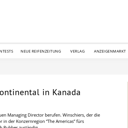
ENTESTS
NEUE REIFENZEITUNG
VERLAG
ANZEIGENMARKT
ontinental in Kanada
uen Managing Director berufen. Winschiers, der die
or in der Konzernregion “The Americas” fürs
h Rubber zuständig.