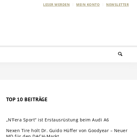
LESER WERDEN
MEIN KONTO
NEWSLETTER
TOP 10 BEITRÄGE
„N’Fera Sport“ ist Erstausrüstung beim Audi A6
Nexen Tire holt Dr. Guido Hüffer von Goodyear – Neuer
MD für den DACH-Markt