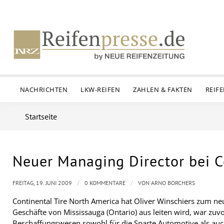
NACHRICHTEN
LKW-REIFEN
ZAHLEN & FAKTEN
REIF
Startseite
Neuer Managing Director bei C
/
/
FREITAG, 19. JUNI 2009
0 KOMMENTARE
VON
ARNO BORCHERS
Continental Tire North America hat Oliver Winschiers zum ne
Geschäfte von Mississauga (Ontario) aus leiten wird, war zuv
Beschaffungswesen sowohl für die Sparte Automotive als auc