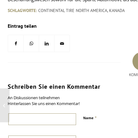
SCHLAGWORTE:
CONTINENTAL TIRE NORTH AMERICA
,
KANADA
Eintrag teilen
KOM
Schreiben Sie einen Kommentar
An Diskussionen teilnehmen
Marketing Award 2009:
Hinterlassen Sie uns einen Kommentar!
Sonderpreis für GDHS
*
Name