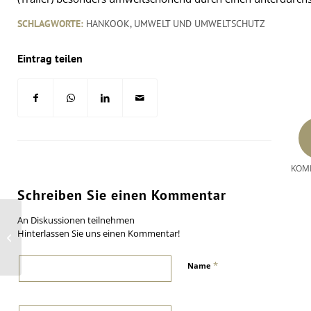
SCHLAGWORTE:
HANKOOK
,
UMWELT UND UMWELTSCHUTZ
Eintrag teilen
KOM
Schreiben Sie einen Kommentar
An Diskussionen teilnehmen
Restrukturierungen in Italien kosten
Hinterlassen Sie uns einen Kommentar!
Michelin rund 80 Millionen Euro
*
Name