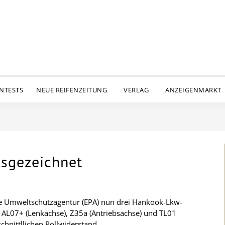
ENTESTS
NEUE REIFENZEITUNG
VERLAG
ANZEIGENMARKT
sgezeichnet
e Umweltschutzagentur (EPA) nun drei Hankook-Lkw-
n AL07+ (Lenkachse), Z35a (Antriebsachse) und TL01
hnittllichen Rollwiderstand.