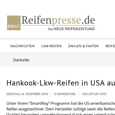
NACHRICHTEN
LKW-REIFEN
ZAHLEN & FAKTEN
REIF
Startseite
Hankook-Lkw-Reifen in USA au
/
/
DIENSTAG, 16. DEZEMBER 2008
0 KOMMENTARE
VON
DETLEF VOGT
Unter ihrem “SmartWay”-Programm hat die US-amerikanisch
Reifen ausgezeichnet. Dem Hersteller zufolge seien die Reife
(Trailer) besonders umweltschonend durch einen unterdurchsc