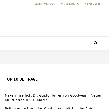
LESER WERDEN
MEIN KONTO
NEWSLETTER
TOP 10 BEITRÄGE
Nexen Tire holt Dr. Guido Hüffer von Goodyear – Neuer
MD für den DACH-Markt
Reifen mit Allrounder-Qualitäten holt Sieg im Auto-