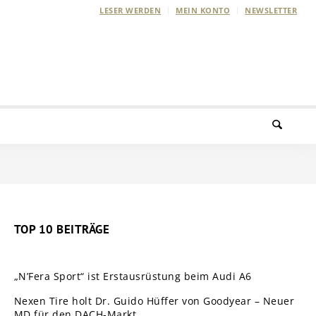
LESER WERDEN
MEIN KONTO
NEWSLETTER
TOP 10 BEITRÄGE
„N’Fera Sport“ ist Erstausrüstung beim Audi A6
Nexen Tire holt Dr. Guido Hüffer von Goodyear – Neuer
MD für den DACH-Markt