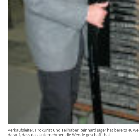
Verkaufsleiter, Prokurist und Teilhaber Reinhard Jäger hat bereits 46 w
darauf, dass das Unternehmen die Wende geschafft hat