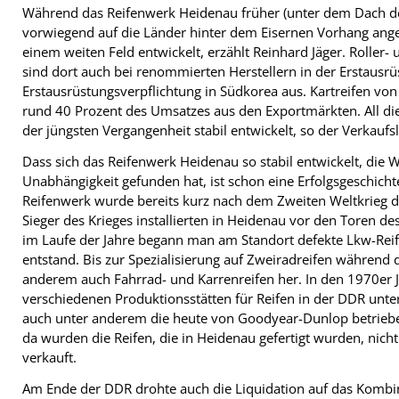
Während das Reifenwerk Heidenau früher (unter dem Dach 
vorwiegend auf die Länder hinter dem Eisernen Vorhang ange
einem weiten Feld entwickelt, erzählt Reinhard Jäger. Rolle
sind dort auch bei renommierten Herstellern in der Erstausrüst
Erstausrüstungsverpflichtung in Südkorea aus. Kartreifen vo
rund 40 Prozent des Umsatzes aus den Exportmärkten. All die
der jüngsten Vergangenheit stabil entwickelt, so der Verkaufsl
Dass sich das Reifenwerk Heidenau so stabil entwickelt, die
Unabhängigkeit gefunden hat, ist schon eine Erfolgsgeschich
Reifenwerk wurde bereits kurz nach dem Zweiten Weltkrieg du
Sieger des Krieges installierten in Heidenau vor den Toren d
im Laufe der Jahre begann man am Standort defekte Lkw-Reife
entstand. Bis zur Spezialisierung auf Zweiradreifen während 
anderem auch Fahrrad- und Karrenreifen her. In den 1970e
verschiedenen Produktionsstätten für Reifen in der DDR u
auch unter anderem die heute von Goodyear-Dunlop betriebe
da wurden die Reifen, die in Heidenau gefertigt wurden, nich
verkauft.
Am Ende der DDR drohte auch die Liquidation auf das Kom