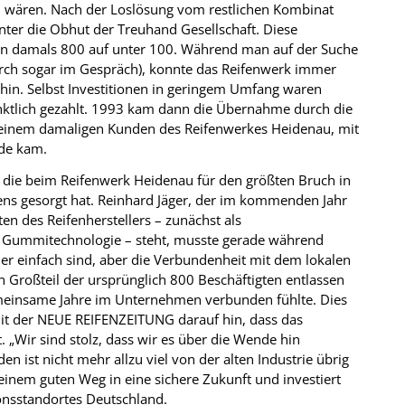
en wären. Nach der Loslösung vom restlichen Kombinat
ter die Obhut der Treuhand Gesellschaft. Diese
von damals 800 auf unter 100. Während man auf der Suche
urch sogar im Gespräch), konnte das Reifenwerk immer
hin. Selbst Investitionen in geringem Umfang waren
nktlich gezahlt. 1993 kam dann die Übernahme durch die
inem damaligen Kunden des Reifenwerkes Heidenau, mit
nde kam.
g, die beim Reifenwerk Heidenau für den größten Bruch in
ens gesorgt hat. Reinhard Jäger, der im kommenden Jahr
ten des Reifenherstellers – zunächst als
ür Gummitechnologie – steht, musste gerade während
er einfach sind, aber die Verbundenheit mit dem lokalen
n Großteil der ursprünglich 800 Beschäftigten entlassen
emeinsame Jahre im Unternehmen verbunden fühlte. Dies
 mit der NEUE REIFENZEITUNG darauf hin, dass das
„Wir sind stolz, dass wir es über die Wende hin
n ist nicht mehr allzu viel von der alten Industrie übrig
 einem guten Weg in eine sichere Zukunft und investiert
ionsstandortes Deutschland.