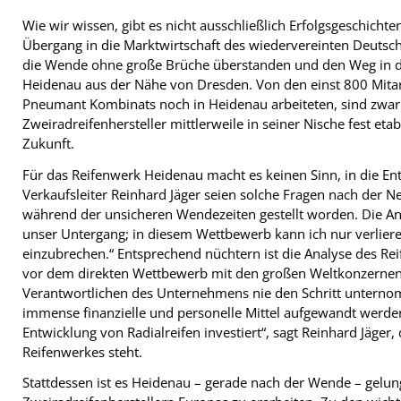
Wie wir wissen, gibt es nicht ausschließlich Erfolgsgeschic
Übergang in die Marktwirtschaft des wiedervereinten Deutsc
die Wende ohne große Brüche überstanden und den Weg in die
Heidenau aus der Nähe von Dresden. Von den einst 800 Mitar
Pneumant Kombinats noch in Heidenau arbeiteten, sind zwar 
Zweiradreifenhersteller mittlerweile in seiner Nische fest eta
Zukunft.
Für das Reifenwerk Heidenau macht es keinen Sinn, in die Ent
Verkaufsleiter Reinhard Jäger seien solche Fragen nach der 
während der unsicheren Wendezeiten gestellt worden. Die Ant
unser Untergang; in diesem Wettbewerb kann ich nur verliere
einzubrechen.“ Entsprechend nüchtern ist die Analyse des Rei
vor dem direkten Wettbewerb mit den großen Weltkonzernen
Verantwortlichen des Unternehmens nie den Schritt unternom
immense finanzielle und personelle Mittel aufgewandt werden
Entwicklung von Radialreifen investiert“, sagt Reinhard Jäger,
Reifenwerkes steht.
Stattdessen ist es Heidenau – gerade nach der Wende – gelunge