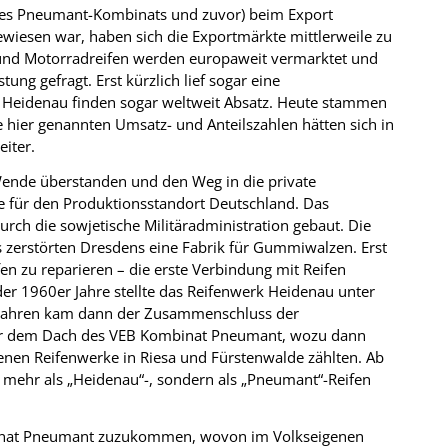
des Pneumant-Kombinats und zuvor) beim Export
wiesen war, haben sich die Exportmärkte mittlerweile zu
r- und Motorradreifen werden europaweit vermarktet und
ung gefragt. Erst kürzlich lief sogar eine
n Heidenau finden sogar weltweit Absatz. Heute stammen
 hier genannten Umsatz- und Anteilszahlen hätten sich in
eiter.
 Wende überstanden und den Weg in die private
te für den Produktionsstandort Deutschland. Das
rch die sowjetische Militäradministration gebaut. Die
es zerstörten Dresdens eine Fabrik für Gummiwalzen. Erst
n zu reparieren – die erste Verbindung mit Reifen
der 1960er Jahre stellte das Reifenwerk Heidenau unter
r Jahren kam dann der Zusammenschluss der
nter dem Dach des VEB Kombinat Pneumant, wozu dann
nen Reifenwerke in Riesa und Fürstenwalde zählten. Ab
t mehr als „Heidenau“-, sondern als „Pneumant“-Reifen
binat Pneumant zuzukommen, wovon im Volkseigenen