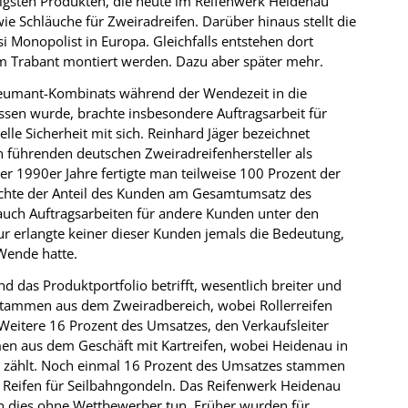
tigsten Produkten, die heute im Reifenwerk Heidenau
wie Schläuche für Zweiradreifen. Darüber hinaus stellt die
i Monopolist in Europa. Gleichfalls entstehen dort
em Trabant montiert werden. Dazu aber später mehr.
umant-Kombinats während der Wendezeit in die
ssen wurde, brachte insbesondere Auftragsarbeit für
lle Sicherheit mit sich. Reinhard Jäger bezeichnet
 führenden deutschen Zweiradreifenhersteller als
r 1990er Jahre fertigte man teilweise 100 Prozent der
achte der Anteil des Kunden am Gesamtumsatz des
uch Auftragsarbeiten für andere Kunden unter den
ur erlangte keiner dieser Kunden jemals die Bedeutung,
Wende hatte.
 das Produktportfolio betrifft, wesentlich breiter und
 stammen aus dem Zweiradbereich, wobei Rollerreifen
 Weitere 16 Prozent des Umsatzes, den Verkaufsleiter
mmen aus dem Geschäft mit Kartreifen, wobei Heidenau in
 zählt. Noch einmal 16 Prozent des Umsatzes stammen
 Reifen für Seilbahngondeln. Das Reifenwerk Heidenau
ann dies ohne Wettbewerber tun. Früher wurden für