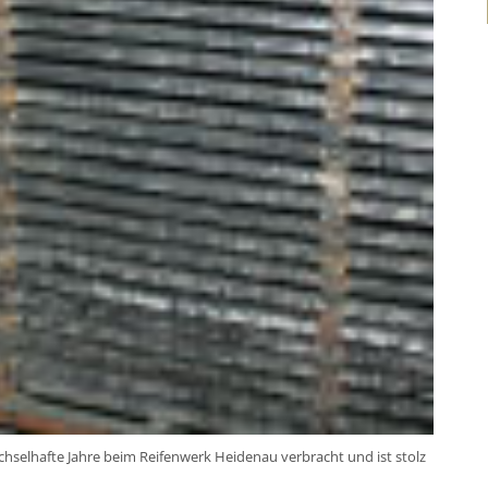
echselhafte Jahre beim Reifenwerk Heidenau verbracht und ist stolz