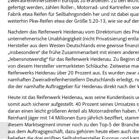
Zweiradreifenherstellern Europas zu erarbeiten. Zu den wich
gefertigt werden, zählen Roller-, Motorrad- und Kartreifen so
Fabrik etwa Reifen für Seilbahngondeln her und ist dabei quas
weiterhin Pkw-Reifen etwa der Größe 5.20-13, wie sie auf d
Nachdem das Reifenwerk Heidenau vom Direktorium des Pne
unternehmerische Unabhängigkeit (nicht Privatisierung) entla
Hersteller aus dem Westen Deutschlands eine gewisse finanzie
„insbesondere“ die frühe Zusammenarbeit mit einem anderen
„lebensnotwendig“ für das Reifenwerk Heidenau. Zu Beginn de
von diesem Hersteller vermarkteten Schläuche. Zeitweise m
Reifenwerks Heidenau über 20 Prozent aus. Es wurden zwar a
namhaften Zweiradreifenherstellern Deutschlands erledigt, n
die der namhafte Auftraggeber für Heidenau direkt nach der 
Heute ist das Reifenwerk Heidenau, was seine Kundenbasis und
somit auch sicherer aufgestellt. 40 Prozent seines Umsatzes
daran einen leicht größeren Anteil als Motorradreifen haben.
Reinhard Jäger mit 14 Millionen Euro jährlich beziffert, sta
diesem Marktsegment immer noch zu den Top-5 der Branche
aus dem Auftragsgeschäft, dazu gehören heute eben auch die
Reifenpartner der
beliefert die drei größten Seilbahnhersteller Europas und k
„Histo-Monte“ heißt