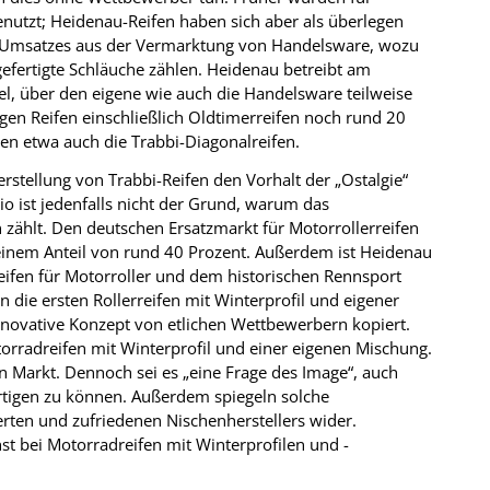
tzt; Heidenau-Reifen haben sich aber als überlegen
-Umsatzes aus der Vermarktung von Handelsware, wozu
gefertigte Schläuche zählen. Heidenau betreibt am
l, über den eigene wie auch die Handelsware teilweise
tigen Reifen einschließlich Oldtimerreifen noch rund 20
n etwa auch die Trabbi-Diagonalreifen.
rstellung von Trabbi-Reifen den Vorhalt der „Ostalgie“
o ist jedenfalls nicht der Grund, warum das
zählt. Den deutschen Ersatzmarkt für Motorrollerreifen
einem Anteil von rund 40 Prozent. Außerdem ist Heidenau
eifen für Motorroller und dem historischen Rennsport
 die ersten Rollerreifen mit Winterprofil und eigener
nnovative Konzept von etlichen Wettbewerbern kopiert.
orradreifen mit Winterprofil und einer eigenen Mischung.
n Markt. Dennoch sei es „eine Frage des Image“, auch
ertigen zu können. Außerdem spiegeln solche
erten und zufriedenen Nischenherstellers wider.
hst bei Motorradreifen mit Winterprofilen und -