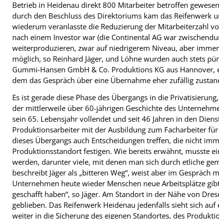
Betrieb in Heidenau direkt 800 Mitarbeiter betroffen gewes
durch den Beschluss des Direktoriums kam das Reifenwerk un
wiederum veranlasste die Reduzierung der Mitarbeiterzahl 
nach einem Investor war (die Continental AG war zwischend
weiterproduzieren, zwar auf niedrigerem Niveau, aber immer
möglich, so Reinhard Jäger, und Löhne wurden auch stets pü
Gummi-Hansen GmbH & Co. Produktions KG aus Hannover, e
dem das Gespräch über eine Übernahme eher zufällig zusta
Es ist gerade diese Phase des Übergangs in die Privatisierun
der mittlerweile über 60-jährigen Geschichte des Unternehm
sein 65. Lebensjahr vollendet und seit 46 Jahren in den Diens
Produktionsarbeiter mit der Ausbildung zum Facharbeiter f
dieses Übergangs auch Entscheidungen treffen, die nicht imm
Produktionsstandort festigen. Wie bereits erwähnt, musste ei
werden, darunter viele, mit denen man sich durch etliche g
beschreibt Jäger als „bitteren Weg“, weist aber im Gespräch
Unternehmen heute wieder Menschen neue Arbeitsplätze gibt. 
geschafft haben“, so Jäger. Am Standort in der Nähe von Dresde
geblieben. Das Reifenwerk Heidenau jedenfalls sieht sich auf
weiter in die Sicherung des eigenen Standortes, des Produkt