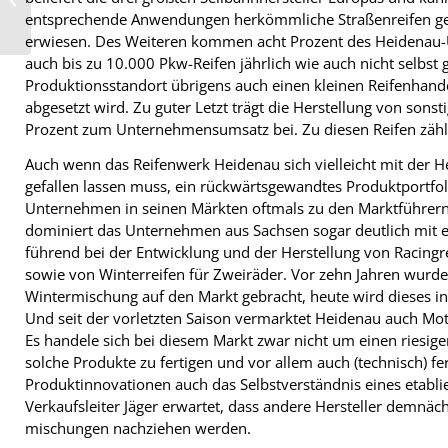
Dunlop
entsprechende Anwendungen herkömmliche Straßenreifen genu
erwiesen. Des Weiteren kommen acht Prozent des Heidenau
auch bis zu 10.000 Pkw-Reifen jährlich wie auch nicht selbst 
Produktionsstandort übrigens auch einen kleinen Reifenhande
abgesetzt wird. Zu guter Letzt trägt die Herstellung von sons
Prozent zum Unternehmensumsatz bei. Zu diesen Reifen zähle
Auch wenn das Reifenwerk Heidenau sich vielleicht mit der He
gefallen lassen muss, ein rückwärtsgewandtes Produktportfoli
Unternehmen in seinen Märkten oftmals zu den Marktführern 
dominiert das Unternehmen aus Sachsen sogar deutlich mit 
führend bei der Entwicklung und der Herstellung von Racingr
sowie von Winterreifen für Zweiräder. Vor zehn Jahren wurden
Wintermischung auf den Markt gebracht, heute wird dieses i
Und seit der vorletzten Saison vermarktet Heidenau auch Mot
Es handele sich bei diesem Markt zwar nicht um einen riesige
solche Produkte zu fertigen und vor allem auch (technisch) f
Produktinnovationen auch das Selbstverständnis eines etabli
Verkaufsleiter Jäger erwartet, dass andere Hersteller demnäc
mischungen nachziehen werden.