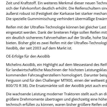
Zeit und Kraftstoff. Ein weiteres Merkmal dieser neuen Technol
sich der Fahrkomfort deutlich erhöht. Die Reifenschultern sind
äußerst robust ist (Festigkeit der Karkasse bei starker mech
Die spezielle Gummimischung verhindert übermäßige Erwärm
Reifen mit der Ultraflex-Technologie können bei gleicher Las
eingesetzt werden. Dank der breiteren Felge sollen Reifen mi
ein deutlich sichereres Fahrverhalten auf der Straße, hohe St
bieten. Bisher gibt es zwei Reifen mit der Ultraflex-Technolo
XeoBib, der seit 2003 auf dem Markt ist.
OE-Erfolge für den AxioBib
Michelins AxioBib, ein Highlight auf dem Messestand des Reif
für landwirtschaftliche Maschinen der höchsten Leistungsklas
kommenden Fahrzeugherstellern homologiert. Darunter beisp
Ferguson und für den Challenger MT900, einen der weltweit gr
800/70 R 38). Die Ersatzmärkte soll der AxioBib jetzt auch er
Die wachsende Leistung moderner Traktoren stellt auch an 
größere Drehmomente übertragen und gleichzeitig eine höher
technisch erfüllen zu können, waren bisher größere Reifen ode