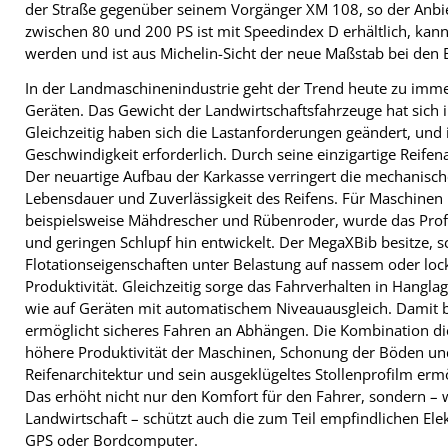
der Straße gegenüber seinem Vorgänger XM 108, so der Anbiet
zwischen 80 und 200 PS ist mit Speedindex D erhältlich, kan
werden und ist aus Michelin-Sicht der neue Maßstab bei den Br
In der Landmaschinenindustrie geht der Trend heute zu imme
Geräten. Das Gewicht der Landwirtschaftsfahrzeuge hat sich i
Gleichzeitig haben sich die Lastanforderungen geändert, und
Geschwindigkeit erforderlich. Durch seine einzigartige Reifen
Der neuartige Aufbau der Karkasse verringert die mechanisc
Lebensdauer und Zuverlässigkeit des Reifens. Für Maschinen
beispielsweise Mähdrescher und Rübenroder, wurde das Prof
und geringen Schlupf hin entwickelt. Der MegaXBib besitze, sc
Flotationseigenschaften unter Belastung auf nassem oder lo
Produktivität. Gleichzeitig sorge das Fahrverhalten in Hang
wie auf Geräten mit automatischem Niveauausgleich. Damit be
ermöglicht sicheres Fahren an Abhängen. Die Kombination die
höhere Produktivität der Maschinen, Schonung der Böden und
Reifenarchitektur und sein ausgeklügeltes Stollenprofilm erm
Das erhöht nicht nur den Komfort für den Fahrer, sondern 
Landwirtschaft – schützt auch die zum Teil empfindlichen El
GPS oder Bordcomputer.