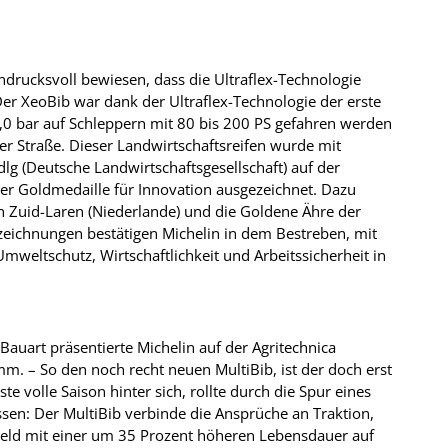
ndrucksvoll bewiesen, dass die Ultraflex-Technologie
er XeoBib war dank der Ultraflex-Technologie der erste
,0 bar auf Schleppern mit 80 bis 200 PS gefahren werden
r Straße. Dieser Landwirtschaftsreifen wurde mit
lg (Deutsche Landwirtschaftsgesellschaft) auf der
iner Goldmedaille für Innovation ausgezeichnet. Dazu
n Zuid-Laren (Niederlande) und die Goldene Ähre der
szeichnungen bestätigen Michelin in dem Bestreben, mit
weltschutz, Wirtschaftlichkeit und Arbeitssicherheit in
 Bauart präsentierte Michelin auf der Agritechnica
m. – So den noch recht neuen MultiBib, ist der doch erst
e volle Saison hinter sich, rollte durch die Spur eines
en: Der MultiBib verbinde die Ansprüche an Traktion,
Feld mit einer um 35 Prozent höheren Lebensdauer auf