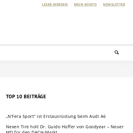
LESER WERDEN
MEIN KONTO
NEWSLETTER
TOP 10 BEITRÄGE
„N’Fera Sport“ ist Erstausrüstung beim Audi A6
Nexen Tire holt Dr. Guido Hüffer von Goodyear – Neuer
MD für den DACH-Markt