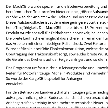
Der MachXBib wurde speziell für die Bodenvorbereitung und fü
herkömmlichen Traktorreifen bietet er eine größere Aufstandsf
erhöhe – so der Anbieter – die Traktion und verbessere die
Dieser Aufstandsfläche ist zudem eine geringere Spurtiefe z
hohe Tragfähigkeit. Der MachXBib bietet bis zu 13 Prozent me
Produkt wurde speziell für Feldarbeiten entwickelt, bei den
Die breite Lauffläche ermöglicht das sichere Fahren in der F
das Arbeiten mit einem niedrigen Reifendruck. Zwei Faktore
Wirtschaftlichkeit bei:die Flankenkonstruktion, welche die ra
Übertragung der Traktionskraft sorgt, sowieder breite Wulst
die Gefahr des Drehens auf der Felge verringert und so die Tr
Das Programm umfasst nicht nur leistungsstarke und umwel
Reifen für Motorfahrzeuge, Michelin-Produkte sind vielmehr für
So wurde der CargoXBib speziell für Anhänger
entwickelt.
Für den Betrieb von Landwirtschaftsfahrzeugen gilt: je niedrig
außergewöhnlich großen Bodenaufstandsfläche verursacht der
Anhängerreifen vereinigt in sich mehrere technische Neuerun
bei niedrigem Reifendruck, die flache Laufflächenkontur, die