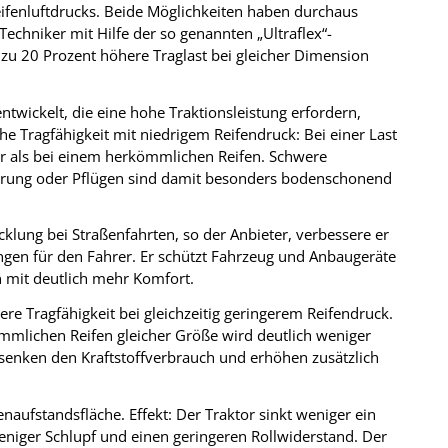
Reifenluftdrucks. Beide Möglichkeiten haben durchaus
-Techniker mit Hilfe der so genannten „Ultraflex“-
s zu 20 Prozent höhere Traglast bei gleicher Dimension
ntwickelt, die eine hohe Traktionsleistung erfordern,
e Tragfähigkeit mit niedrigem Reifendruck: Bei einer Last
er als bei einem herkömmlichen Reifen. Schwere
kerung oder Pflügen sind damit besonders bodenschonend
klung bei Straßenfahrten, so der Anbieter, verbessere er
ngen für den Fahrer. Er schützt Fahrzeug und Anbaugeräte
n mit deutlich mehr Komfort.
ere Tragfähigkeit bei gleichzeitig geringerem Reifendruck.
mmlichen Reifen gleicher Größe wird deutlich weniger
senken den Kraftstoffverbrauch und erhöhen zusätzlich
aufstandsfläche. Effekt: Der Traktor sinkt weniger ein
eniger Schlupf und einen geringeren Rollwiderstand. Der