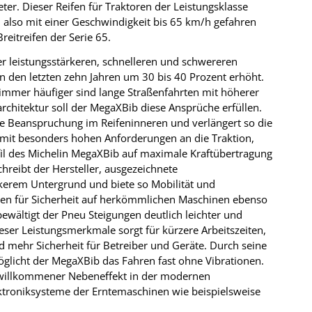
er. Dieser Reifen für Traktoren der Leistungsklasse
n also mit einer Geschwindigkeit bis 65 km/h gefahren
eitreifen der Serie 65.
r leistungsstärkeren, schnelleren und schwereren
n den letzten zehn Jahren um 30 bis 40 Prozent erhöht.
 immer häufiger sind lange Straßenfahrten mit höherer
architektur soll der MegaXBib diese Ansprüche erfüllen.
he Beanspruchung im Reifeninneren und verlängert so die
 mit besonders hohen Anforderungen an die Traktion,
il des Michelin MegaXBib auf maximale Kraftübertragung
hreibt der Hersteller, ausgezeichnete
ckerem Untergrund und biete so Mobilität und
lagen für Sicherheit auf herkömmlichen Maschinen ebenso
wältigt der Pneu Steigungen deutlich leichter und
ser Leistungsmerkmale sorgt für kürzere Arbeitszeiten,
 mehr Sicherheit für Betreiber und Geräte. Durch seine
öglicht der MegaXBib das Fahren fast ohne Vibrationen.
– willkommener Nebeneffekt in der modernen
ektroniksysteme der Erntemaschinen wie beispielsweise