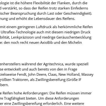
ogie ist die höhere Flexibilität der Flanken, durch die
 verstärkt, so dass der Reifen trotz starken Einfederns
anischer Beanspruchung durch Last oder Geschwindigkeit).
ung und erhöht die Lebensdauer des Reifens.
t mit einem geringeren Luftdruck als herkömmliche Reifen
t Ultraflex-Technologie auch mit diesem niedrigen Druck
abilität, Lenkpräzision und niedrige Geräuschentwicklung
gie: den noch recht neuen AxioBib und den Michelin
enherstellers während der Agritechnica, wurde speziell
se entwickelt und auch bereits von den in Frage
ielsweise Fendt, John Deere, Claas, New Holland, Massey
ößten Traktoren, als Zwillingsbereifung (Größe IF
obern.
die Reifen hohe Anforderungen: Die Reifen müssen immer
e Tragfähigkeit bieten. Um diese Anforderungen
r eine Zwillingsbereifung erforderlich. Eine weitere