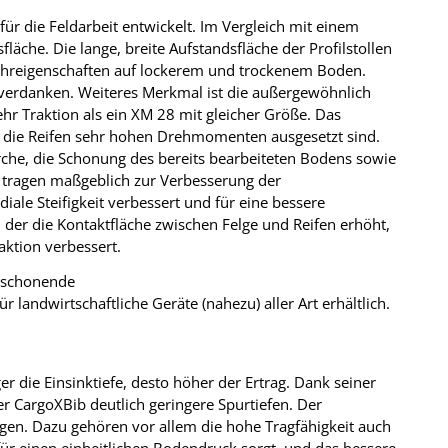
r die Feldarbeit entwickelt. Im Vergleich mit einem
läche. Die lange, breite Aufstandsfläche der Profilstollen
 Fahreigenschaften auf lockerem und trockenem Boden.
u verdanken. Weiteres Merkmal ist die außergewöhnlich
hr Traktion als ein XM 28 mit gleicher Größe. Das
en die Reifen sehr hohen Drehmomenten ausgesetzt sind.
urche, die Schonung des bereits bearbeiteten Bodens sowie
n tragen maßgeblich zur Verbesserung der
diale Steifigkeit verbessert und für eine bessere
, der die Kontaktfläche zwischen Felge und Reifen erhöht,
aktion verbessert.
tschonende
 landwirtschaftliche Geräte (nahezu) aller Art erhältlich.
er die Einsinktiefe, desto höher der Ertrag. Dank seiner
 CargoXBib deutlich geringere Spurtiefen. Der
gen. Dazu gehören vor allem die hohe Tragfähigkeit auch
 für einen einheitlichen Bodendruck sorgt, und das bessere