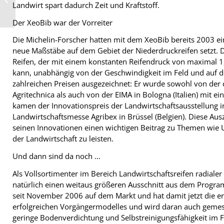
Hause
Landwirt spart dadurch Zeit und Kraftstoff.
Der XeoBib war der Vorreiter
Die Michelin-Forscher hatten mit dem XeoBib bereits 2003 ei
neue Maßstäbe auf dem Gebiet der Niederdruckreifen setzt. D
Reifen, der mit einem konstanten Reifendruck von maximal 1
kann, unabhängig von der Geschwindigkeit im Feld und auf de
zahlreichen Preisen ausgezeichnet: Er wurde sowohl von der d
Agritechnica als auch von der EIMA in Bologna (Italien) mit e
kamen der Innovationspreis der Landwirtschaftsausstellung i
Landwirtschaftsmesse Agribex in Brüssel (Belgien). Diese Au
seinen Innovationen einen wichtigen Beitrag zu Themen wie Um
der Landwirtschaft zu leisten.
Und dann sind da noch …
Als Vollsortimenter im Bereich Landwirtschaftsreifen radialer
natürlich einen weitaus größeren Ausschnitt aus dem Program
seit November 2006 auf dem Markt und hat damit jetzt die erst
erfolgreichen Vorgängermodelles und wird daran auch gemess
geringe Bodenverdichtung und Selbstreinigungsfähigkeit im 