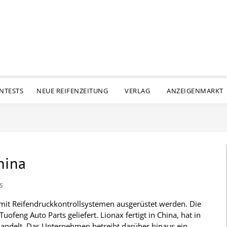
ENTESTS
NEUE REIFENZEITUNG
VERLAG
ANZEIGENMARKT
hina
S
 mit Reifendruckkontrollsystemen ausgerüstet werden. Die
eng Auto Parts geliefert. Lionax fertigt in China, hat in
andelt. Das Unternehmen betreibt darüber hinaus ein