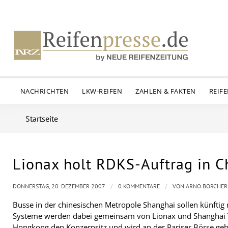
NACHRICHTEN
LKW-REIFEN
ZAHLEN & FAKTEN
REIF
Startseite
Lionax holt RDKS-Auftrag in C
/
/
DONNERSTAG, 20. DEZEMBER 2007
0 KOMMENTARE
VON
ARNO BORCHER
Busse in der chinesischen Metropole Shanghai sollen künftig
Systeme werden dabei gemeinsam von Lionax und Shanghai Tuof
Hongkong den Konzernsitz und wird an der Pariser Börse geh