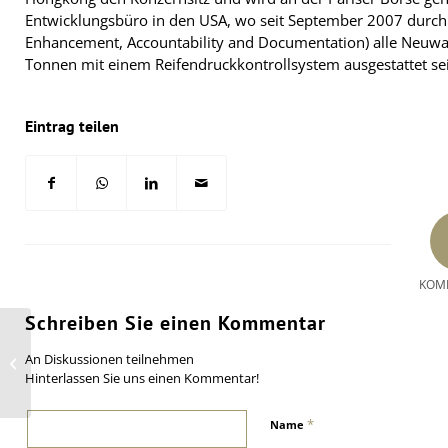
Entwicklungsbüro in den USA, wo seit September 2007 durch 
Enhancement, Accountability and Documentation) alle Neuwa
Tonnen mit einem Reifendruckkontrollsystem ausgestattet s
Eintrag teilen
KOM
Schreiben Sie einen Kommentar
Rück- und Ausblicke von Titan
An Diskussionen teilnehmen
International
Hinterlassen Sie uns einen Kommentar!
*
Name