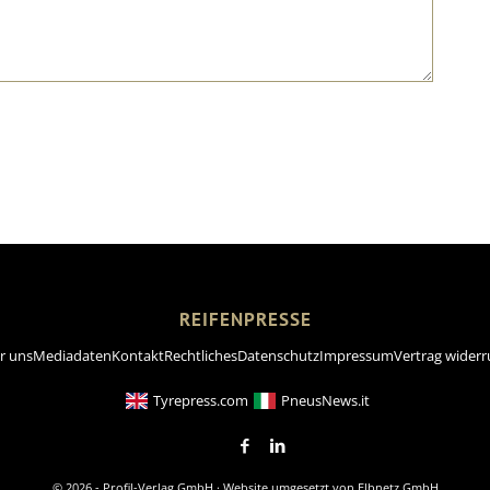
REIFENPRESSE
r uns
Mediadaten
Kontakt
Rechtliches
Datenschutz
Impressum
Vertrag widerr
Tyrepress.com
PneusNews.it
© 2026 - Profil-Verlag GmbH · Website umgesetzt von
Elbnetz GmbH