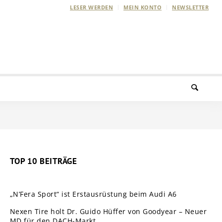
LESER WERDEN
MEIN KONTO
NEWSLETTER
TOP 10 BEITRÄGE
„N’Fera Sport“ ist Erstausrüstung beim Audi A6
Nexen Tire holt Dr. Guido Hüffer von Goodyear – Neuer
MD für den DACH-Markt