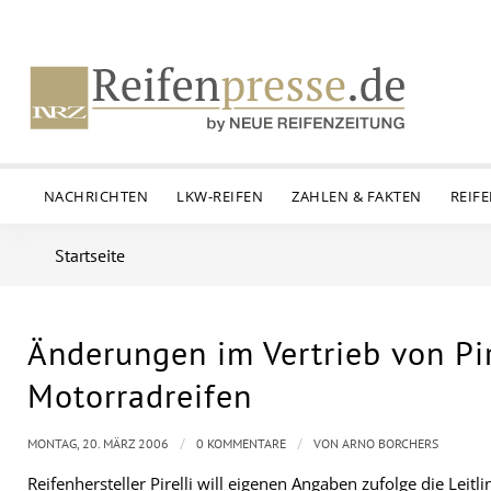
NACHRICHTEN
LKW-REIFEN
ZAHLEN & FAKTEN
REIF
Startseite
Änderungen im Vertrieb von Pir
Motorradreifen
/
/
MONTAG, 20. MÄRZ 2006
0 KOMMENTARE
VON
ARNO BORCHERS
Reifenhersteller Pirelli will eigenen Angaben zufolge die Leit