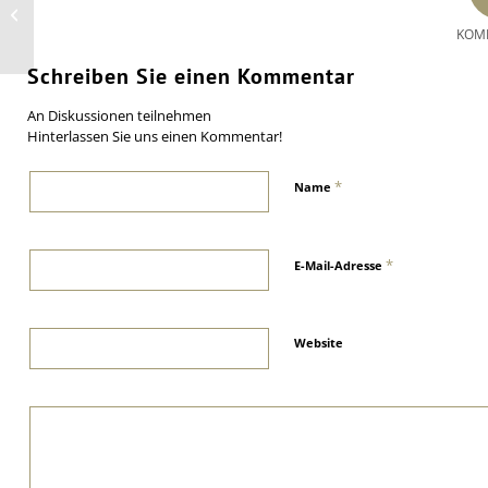
Conti: „Nicht sehr starke“
Reifennachfrage in den USA
KOM
Schreiben Sie einen Kommentar
An Diskussionen teilnehmen
Hinterlassen Sie uns einen Kommentar!
*
Name
*
E-Mail-Adresse
Website