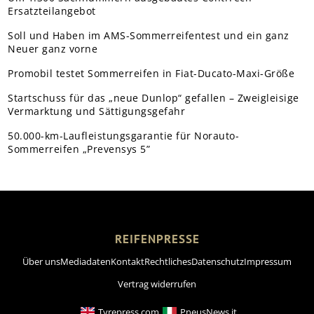
Ersatzteilangebot
Soll und Haben im AMS-Sommerreifentest und ein ganz
Neuer ganz vorne
Promobil testet Sommerreifen in Fiat-Ducato-Maxi-Größe
Startschuss für das „neue Dunlop“ gefallen – Zweigleisige
Vermarktung und Sättigungsgefahr
50.000-km-Laufleistungsgarantie für Norauto-
Sommerreifen „Prevensys 5”
REIFENPRESSE
Über uns
Mediadaten
Kontakt
Rechtliches
Datenschutz
Impressum
Vertrag widerrufen
Tyrepress.com
PneusNews.it