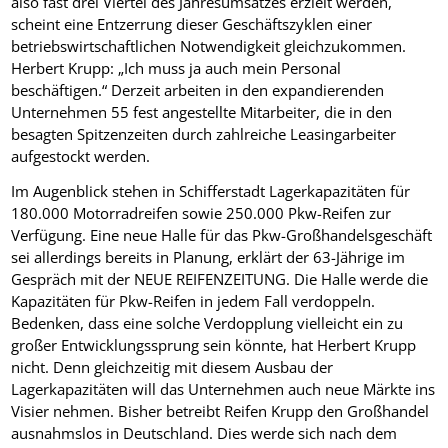
also fast drei Viertel des Jahresumsatzes erzielt werden,
scheint eine Entzerrung dieser Geschäftszyklen einer
betriebswirtschaftlichen Notwendigkeit gleichzukommen.
Herbert Krupp: „Ich muss ja auch mein Personal
beschäftigen.“ Derzeit arbeiten in den expandierenden
Unternehmen 55 fest angestellte Mitarbeiter, die in den
besagten Spitzenzeiten durch zahlreiche Leasingarbeiter
aufgestockt werden.
Im Augenblick stehen in Schifferstadt Lagerkapazitäten für
180.000 Motorradreifen sowie 250.000 Pkw-Reifen zur
Verfügung. Eine neue Halle für das Pkw-Großhandelsgeschäft
sei allerdings bereits in Planung, erklärt der 63-Jährige im
Gespräch mit der NEUE REIFENZEITUNG. Die Halle werde die
Kapazitäten für Pkw-Reifen in jedem Fall verdoppeln.
Bedenken, dass eine solche Verdopplung vielleicht ein zu
großer Entwicklungssprung sein könnte, hat Herbert Krupp
nicht. Denn gleichzeitig mit diesem Ausbau der
Lagerkapazitäten will das Unternehmen auch neue Märkte ins
Visier nehmen. Bisher betreibt Reifen Krupp den Großhandel
ausnahmslos in Deutschland. Dies werde sich nach dem