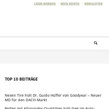
LESER WERDEN
MEIN KONTO
NEWSLETTER
TOP 10 BEITRÄGE
Nexen Tire holt Dr. Guido Hüffer von Goodyear – Neuer
MD für den DACH-Markt
Reifen mit Allrounder-Qualitäten holt Sieg im Auto-