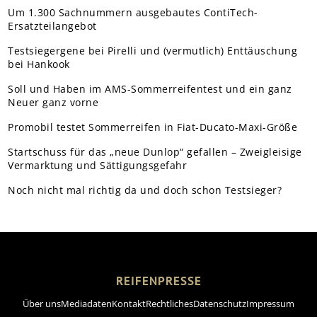
Um 1.300 Sachnummern ausgebautes ContiTech-
Ersatzteilangebot
Testsiegergene bei Pirelli und (vermutlich) Enttäuschung
bei Hankook
Soll und Haben im AMS-Sommerreifentest und ein ganz
Neuer ganz vorne
Promobil testet Sommerreifen in Fiat-Ducato-Maxi-Größe
Startschuss für das „neue Dunlop“ gefallen – Zweigleisige
Vermarktung und Sättigungsgefahr
Noch nicht mal richtig da und doch schon Testsieger?
REIFENPRESSE
Über uns
Mediadaten
Kontakt
Rechtliches
Datenschutz
Impressum