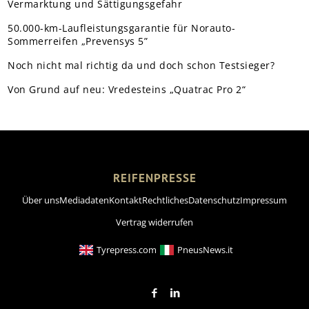
Vermarktung und Sättigungsgefahr
50.000-km-Laufleistungsgarantie für Norauto-
Sommerreifen „Prevensys 5”
Noch nicht mal richtig da und doch schon Testsieger?
Von Grund auf neu: Vredesteins „Quatrac Pro 2“
REIFENPRESSE
Über uns
Mediadaten
Kontakt
Rechtliches
Datenschutz
Impressum
Vertrag widerrufen
Tyrepress.com
PneusNews.it