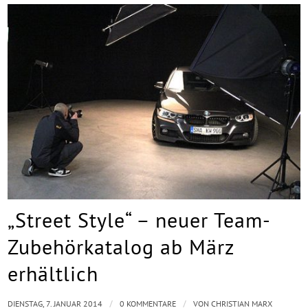
„Street Style“ – neuer Team-
Zubehörkatalog ab März
erhältlich
/
/
DIENSTAG, 7. JANUAR 2014
0 KOMMENTARE
VON
CHRISTIAN MARX