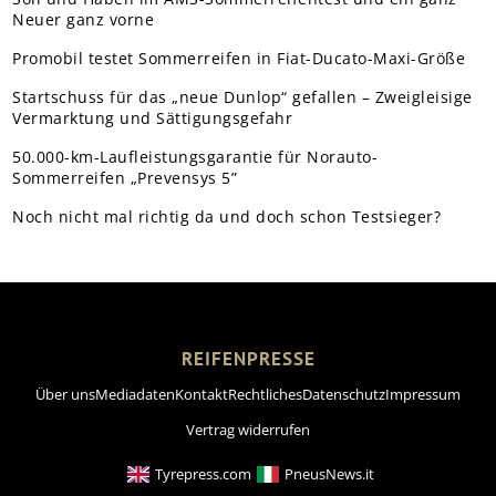
Neuer ganz vorne
Promobil testet Sommerreifen in Fiat-Ducato-Maxi-Größe
Startschuss für das „neue Dunlop“ gefallen – Zweigleisige
Vermarktung und Sättigungsgefahr
50.000-km-Laufleistungsgarantie für Norauto-
Sommerreifen „Prevensys 5”
Noch nicht mal richtig da und doch schon Testsieger?
REIFENPRESSE
Über uns
Mediadaten
Kontakt
Rechtliches
Datenschutz
Impressum
Vertrag widerrufen
Tyrepress.com
PneusNews.it