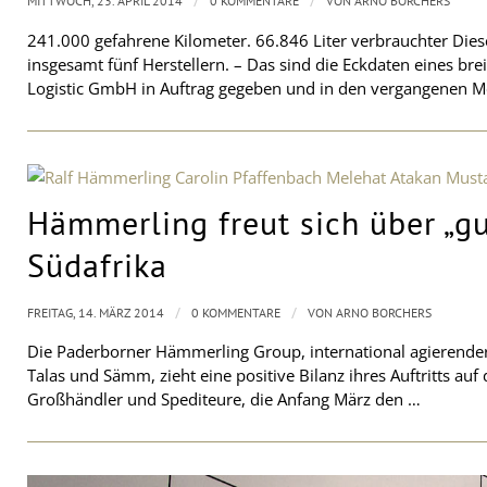
/
/
MITTWOCH, 23. APRIL 2014
0 KOMMENTARE
VON
ARNO BORCHERS
241.000 gefahrene Kilometer. 66.846 Liter verbrauchter Diese
insgesamt fünf Herstellern. – Das sind die Eckdaten eines bre
Logistic GmbH in Auftrag gegeben und in den vergangenen 
Hämmerling freut sich über „gu
Südafrika
/
/
FREITAG, 14. MÄRZ 2014
0 KOMMENTARE
VON
ARNO BORCHERS
Die Paderborner Hämmerling Group, international agierende
Talas und Sämm, zieht eine positive Bilanz ihres Auftritts auf
Großhändler und Spediteure, die Anfang März den …