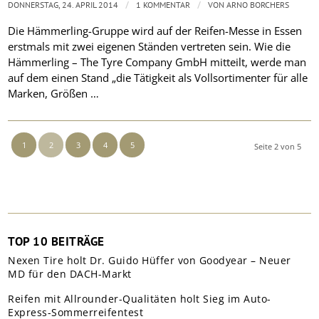
/
/
DONNERSTAG, 24. APRIL 2014
1 KOMMENTAR
VON
ARNO BORCHERS
Die Hämmerling-Gruppe wird auf der Reifen-Messe in Essen
erstmals mit zwei eigenen Ständen vertreten sein. Wie die
Hämmerling – The Tyre Company GmbH mitteilt, werde man
auf dem einen Stand „die Tätigkeit als Vollsortimenter für alle
Marken, Größen …
1
2
3
4
5
Seite 2 von 5
TOP 10 BEITRÄGE
Nexen Tire holt Dr. Guido Hüffer von Goodyear – Neuer
MD für den DACH-Markt
Reifen mit Allrounder-Qualitäten holt Sieg im Auto-
Express-Sommerreifentest