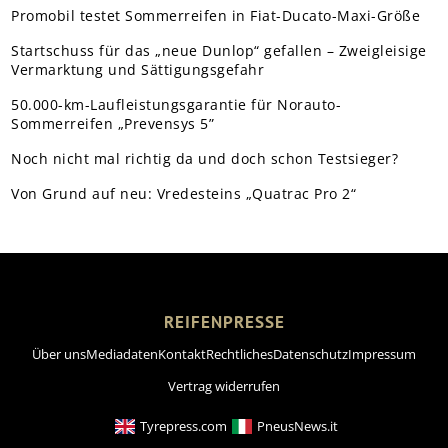
Promobil testet Sommerreifen in Fiat-Ducato-Maxi-Größe
Startschuss für das „neue Dunlop“ gefallen – Zweigleisige
Vermarktung und Sättigungsgefahr
50.000-km-Laufleistungsgarantie für Norauto-
Sommerreifen „Prevensys 5”
Noch nicht mal richtig da und doch schon Testsieger?
Von Grund auf neu: Vredesteins „Quatrac Pro 2“
REIFENPRESSE
Über uns
Mediadaten
Kontakt
Rechtliches
Datenschutz
Impressum
Vertrag widerrufen
Tyrepress.com
PneusNews.it