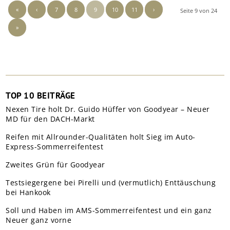
«
‹
7
8
9
10
11
›
Seite 9 von 24
»
TOP 10 BEITRÄGE
Nexen Tire holt Dr. Guido Hüffer von Goodyear – Neuer
MD für den DACH-Markt
Reifen mit Allrounder-Qualitäten holt Sieg im Auto-
Express-Sommerreifentest
Zweites Grün für Goodyear
Testsiegergene bei Pirelli und (vermutlich) Enttäuschung
bei Hankook
Soll und Haben im AMS-Sommerreifentest und ein ganz
Neuer ganz vorne