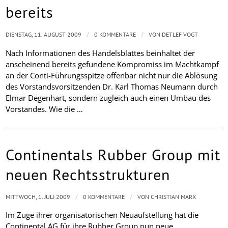
bereits
/
/
DIENSTAG, 11. AUGUST 2009
0 KOMMENTARE
VON
DETLEF VOGT
Nach Informationen des
Handelsblattes
beinhaltet der
anscheinend bereits gefundene Kompromiss im Machtkampf
an der Conti-Führungsspitze offenbar nicht nur die
Ablösung
des Vorstandsvorsitzenden Dr. Karl Thomas Neumann durch
Elmar Degenhart, sondern zugleich auch einen Umbau des
Vorstandes. Wie die
…
Continentals Rubber Group mit
neuen Rechtsstrukturen
/
/
MITTWOCH, 1. JULI 2009
0 KOMMENTARE
VON
CHRISTIAN MARX
Im Zuge ihrer organisatorischen Neuaufstellung hat die
Continental AG für ihre Rubber Group nun neue