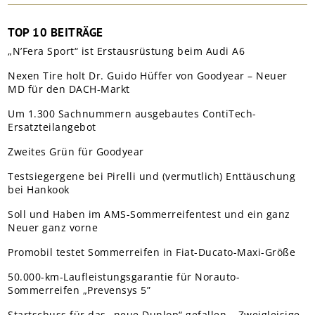
TOP 10 BEITRÄGE
„N’Fera Sport“ ist Erstausrüstung beim Audi A6
Nexen Tire holt Dr. Guido Hüffer von Goodyear – Neuer
MD für den DACH-Markt
Um 1.300 Sachnummern ausgebautes ContiTech-
Ersatzteilangebot
Zweites Grün für Goodyear
Testsiegergene bei Pirelli und (vermutlich) Enttäuschung
bei Hankook
Soll und Haben im AMS-Sommerreifentest und ein ganz
Neuer ganz vorne
Promobil testet Sommerreifen in Fiat-Ducato-Maxi-Größe
50.000-km-Laufleistungsgarantie für Norauto-
Sommerreifen „Prevensys 5”
Startschuss für das „neue Dunlop“ gefallen – Zweigleisige