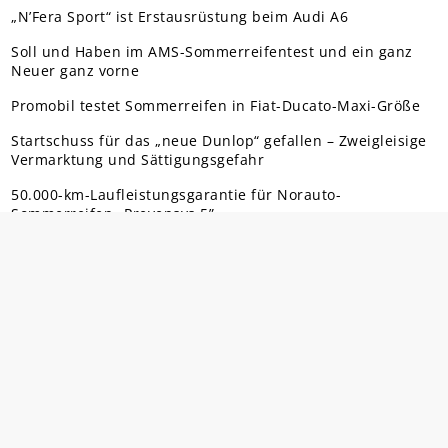
„N’Fera Sport“ ist Erstausrüstung beim Audi A6
Soll und Haben im AMS-Sommerreifentest und ein ganz
Neuer ganz vorne
Promobil testet Sommerreifen in Fiat-Ducato-Maxi-Größe
Startschuss für das „neue Dunlop“ gefallen – Zweigleisige
Vermarktung und Sättigungsgefahr
50.000-km-Laufleistungsgarantie für Norauto-
Sommerreifen „Prevensys 5”
Noch nicht mal richtig da und doch schon Testsieger?
REIFENPRESSE
Über uns
Mediadaten
Kontakt
Rechtliches
Datenschutz
Impressum
Vertrag widerrufen