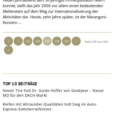
neuen Jahrtausend sein 50-jähriges Firmenjubiläum feiern
konnte, stellt das Jahr 2000 vor allem einen bedeutenden
Meilenstein auf dem Weg zur Internationalisierung der
Aktivitäten dar. Heute, zehn Jahre später, ist der Marangoni-
Konzern …
«
‹
233
234
235
236
237
›
Seite 235 von 254
»
TOP 10 BEITRÄGE
Nexen Tire holt Dr. Guido Hüffer von Goodyear – Neuer
MD für den DACH-Markt
Reifen mit Allrounder-Qualitäten holt Sieg im Auto-
Express-Sommerreifentest