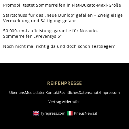
Promobil testet Sommerreifen in Fiat-Ducato-Maxi-Größe
Startschuss für das „neue Dunlop“ gefallen – Zweigleisige
Vermarktung und Sättigungsgefahr
50.000-km-Laufleistungsgarantie für Norauto-
Sommerreifen „Prevensys 5”
Noch nicht mal richtig da und doch schon Testsieger?
REIFENPRESSE
Über uns
Mediadaten
Kontakt
Rechtliches
Datenschutz
Impressum
Vertrag widerrufen
Tyrepress.com
PneusNews.it