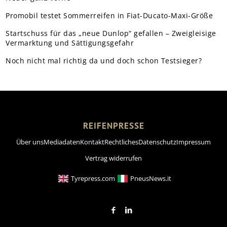
Promobil testet Sommerreifen in Fiat-Ducato-Maxi-Größe
Startschuss für das „neue Dunlop“ gefallen – Zweigleisige
Vermarktung und Sättigungsgefahr
Noch nicht mal richtig da und doch schon Testsieger?
REIFENPRESSE
Über uns
Mediadaten
Kontakt
Rechtliches
Datenschutz
Impressum
Vertrag widerrufen
Tyrepress.com
PneusNews.it