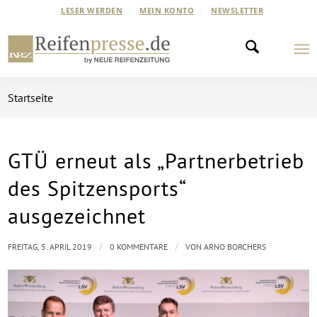
LESER WERDEN
MEIN KONTO
NEWSLETTER
Startseite
GTÜ erneut als „Partnerbetrieb
des Spitzensports“
ausgezeichnet
/
/
FREITAG, 5. APRIL 2019
0 KOMMENTARE
VON
ARNO BORCHERS