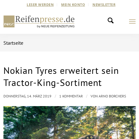
LESER WERDEN
MEIN KONTO
NEWSLETTER
Startseite
Nokian Tyres erweitert sein
sagt:
Tractor-King-Sortiment
/
/
DONNERSTAG, 14. MÄRZ 2019
1 KOMMENTAR
VON
ARNO BORCHERS