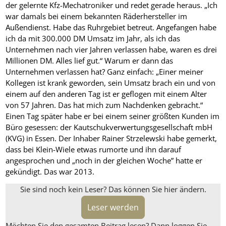
der gelernte Kfz-Mechatroniker und redet gerade ­heraus. „Ich
war damals bei einem bekannten Räderhersteller im
Außendienst. Habe das Ruhrgebiet betreut. Angefangen habe
ich da mit 300.000 DM Umsatz im Jahr, als ich das
Unternehmen nach vier Jahren verlassen habe, waren es drei
Millionen DM. Alles lief gut.“ Warum er dann das
Unternehmen verlassen hat? Ganz einfach: „Einer meiner
Kollegen ist krank geworden, sein Umsatz brach ein und von
einem auf den anderen Tag ist er geflogen mit einem Alter
von 57 Jahren. Das hat mich zum Nachdenken gebracht.“
Einen Tag später habe er bei einem seiner größten Kunden im
Büro gesessen: der Kautschukverwertungsgesellschaft mbH
(KVG) in Essen. Der Inhaber Rainer Strzelewski habe gemerkt,
dass bei Klein-Wiele etwas rumorte und ihn darauf
angesprochen und „noch in der gleichen Woche” hatte er
gekündigt. Das war 2013.
Sie sind noch kein Leser? Das können Sie hier ändern.
Leser werden
Möchten Sie den gesamten Beitrag lesen? Dann loggen Sie