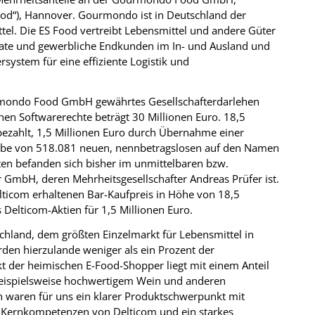
d“), Hannover. Gourmondo ist in Deutschland der
tel. Die ES Food vertreibt Lebensmittel und andere Güter
vate und gewerbliche Endkunden im In- und Ausland und
system für eine effiziente Logistik und
ourmondo Food GmbH gewährtes Gesellschafterdarlehen
hen Softwarerechte beträgt 30 Millionen Euro. 18,5
bezahlt, 1,5 Millionen Euro durch Übernahme einer
gabe von 518.081 neuen, nennbetragslosen auf den Namen
ten befanden sich bisher im unmittelbaren bzw.
er GmbH, deren Mehrheitsgesellschafter Andreas Prüfer ist.
lticom erhaltenen Bar-Kaufpreis in Höhe von 18,5
 Delticom-Aktien für 1,5 Millionen Euro.
schland, dem größten Einzelmarkt für Lebensmittel in
den hierzulande weniger als ein Prozent der
t der heimischen E-Food-Shopper liegt mit einem Anteil
 beispielsweise hochwertigem Wein und anderen
 waren für uns ein klarer Produktschwerpunkt mit
 Kernkompetenzen von Delticom und ein starkes