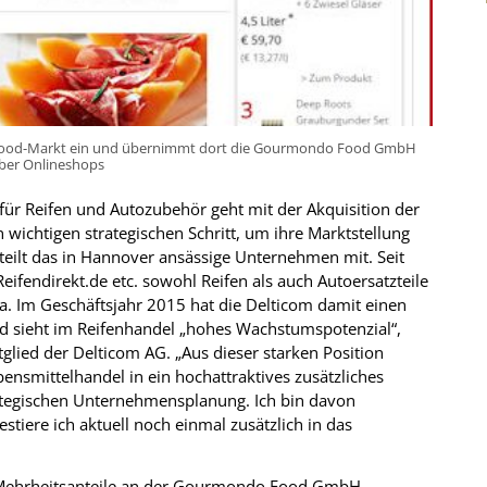
 E-Food-Markt ein und übernimmt dort die Gourmondo Food GmbH
ber Onlineshops
 für Reifen und Autozubehör geht mit der Akquisition der
chtigen strategischen Schritt, um ihre Marktstellung
eilt das in Hannover ansässige Unternehmen mit. Seit
ifendirekt.de etc. sowohl Reifen als auch Autoersatzteile
. Im Geschäftsjahr 2015 hat die Delticom damit einen
nd sieht im Reifenhandel „hohes Wachstumspotenzial“,
lied der Delticom AG. „Aus dieser starken Position
ensmittelhandel in ein hochattraktives zusätzliches
rategischen Unternehmensplanung. Ich bin davon
stiere ich aktuell noch einmal zusätzlich in das
e Mehrheitsanteile an der Gourmondo Food GmbH,