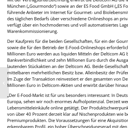
München („Gourmondo“) sowie an der ES Food GmbH („ES Foo
führende Anbieter im Internet für Gourmet- und Biolebensmit
des täglichen Bedarfs über verschiedene Onlineshops an pri
verfügt über ein hochmodernes und voll automatisiertes Lager
Warenkommissionierung.
Der Kaufpreis für die beiden Gesellschaften, für ein der G
sowie die für den Betrieb der E-Food-Onlineshops erforderlic
Millionen Euro werden aus liquiden Mitteln der Delticom AG 
Bankverbindlichkeit und zehn Millionen Euro durch die Aus
lautenden Stückaktien an der Delticom AG. Beide Gesellschaf
mittelbaren mehrheitlichen Besitz bzw. Alleinbesitz der Prüf
Erweiterter
Im Zuge der Transaktion reinvestiert er den gesamten von De
Verantwortungsbereich
für Huf-Vertriebler
Millionen Euro in Delticom-Aktien und erwirbt darüber hinaus
Stulken
„Der E-Food-Markt ist für uns besonders interessant: In Deut
Europa, sehen wir noch enormes Aufholpotenzial. Derzeit wer
Lebensmitteleinkäufe online getätigt. Der Produktschwerpunk
von über 40 Prozent derzeit klar auf Nischenprodukten wie
Premiumprodukten. Die Voraussetzungen für eine Akquisition
erkennbarem Profil, ein hoher Überschneidungsgrad mit den