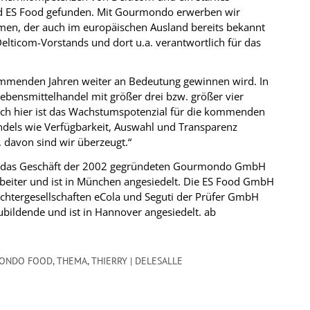
d ES Food gefunden. Mit Gourmondo erwerben wir
amen, der auch im europäischen Ausland bereits bekannt
 Delticom-Vorstands und dort u.a. verantwortlich für das
 kommenden Jahren weiter an Bedeutung gewinnen wird. In
ebensmittelhandel mit größer drei bzw. größer vier
uch hier ist das Wachstumspotenzial für die kommenden
handels wie Verfügbarkeit, Auswahl und Transparenz
 davon sind wir überzeugt.“
 das Geschäft der 2002 gegründeten Gourmondo GmbH
iter und ist in München angesiedelt. Die ES Food GmbH
chtergesellschaften eCola und Seguti der Prüfer GmbH
ubildende und ist in Hannover angesiedelt. ab
ONDO FOOD
,
THEMA
,
THIERRY | DELESALLE