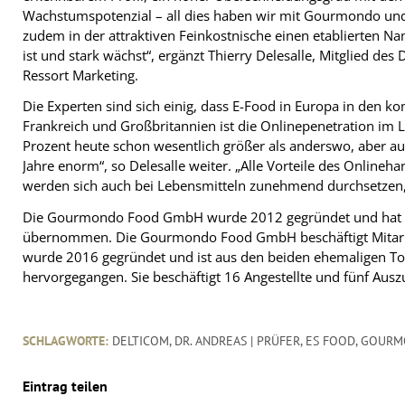
Wachstumspotenzial – all dies haben wir mit Gourmondo un
zudem in der attraktiven Feinkostnische einen etablierten N
ist und stark wächst“, ergänzt Thierry Delesalle, Mitglied des
Ressort Marketing.
Die Experten sind sich einig, dass E-Food in Europa in den
Frankreich und Großbritannien ist die Onlinepenetration im L
Prozent heute schon wesentlich größer als anderswo, aber a
Jahre enorm“, so Delesalle weiter. „Alle Vorteile des Online
werden sich auch bei Lebensmitteln zunehmend durchsetzen,
Die Gourmondo Food GmbH wurde 2012 gegründet und hat
übernommen. Die Gourmondo Food GmbH beschäftigt Mitarbe
wurde 2016 gegründet und ist aus den beiden ehemaligen To
hervorgegangen. Sie beschäftigt 16 Angestellte und fünf Ausz
SCHLAGWORTE:
DELTICOM
,
DR. ANDREAS | PRÜFER
,
ES FOOD
,
GOURM
Eintrag teilen