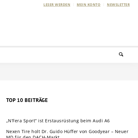
LESER WERDEN
MEIN KONTO
NEWSLETTER
TOP 10 BEITRÄGE
„N’Fera Sport“ ist Erstausrüstung beim Audi A6
Nexen Tire holt Dr. Guido Hüffer von Goodyear – Neuer
MD für den DACH-Markt