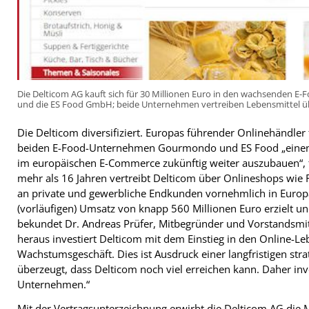
Die Delticom AG kauft sich für 30 Millionen Euro in den wachsenden
und die ES Food GmbH; beide Unternehmen vertreiben Lebensmittel ü
Die Delticom diversifiziert. Europas führender Onlinehändler
beiden E-Food-Unternehmen Gourmondo und ES Food „einen wi
im europäischen E-Commerce zukünftig weiter auszubauen“, t
mehr als 16 Jahren vertreibt Delticom über Onlineshops wie Re
an private und gewerbliche Endkunden vornehmlich in Europa
(vorläufigen) Umsatz von knapp 560 Millionen Euro erzielt u
bekundet Dr. Andreas Prüfer, Mitbegründer und Vorstandsmitg
heraus investiert Delticom mit dem Einstieg in den Online-Leb
Wachstumsgeschäft. Dies ist Ausdruck einer langfristigen st
überzeugt, dass Delticom noch viel erreichen kann. Daher inve
Unternehmen.“
Mit der Vertragsunterzeichnung erwirbt die Delticom AG di