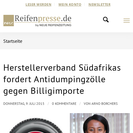
LESER WERDEN
MEIN KONTO
NEWSLETTER
Startseite
Herstellerverband Südafrikas
fordert Antidumpingzölle
gegen Billigimporte
/
/
DONNERSTAG, 9. JULI 2015
0 KOMMENTARE
VON
ARNO BORCHERS