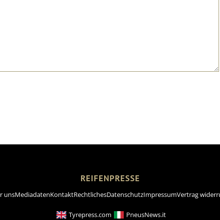
REIFENPRESSE
r uns
Mediadaten
Kontakt
Rechtliches
Datenschutz
Impressum
Vertrag widerr
Tyrepress.com
PneusNews.it