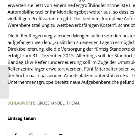
erwarten sie jetzt von einem Reifengroßhändler schnellste Lie
Automobilhersteller ihr Modellangebot weiter aus, so dass e
vielfältigen Profilvarianten gibt. Das bedeutet komplexe Anf
Warenbereitstellung zu wettbewerbsfähigen Kosten“, schreibt 
Die in Reutlingen wegfallenden Mengen sollen von den bes
aufgefangen werden. „Zusätzlich zu eigenen Lägern ermöglicht
Direktbelieferung, die die Versorgung der fünfzig Standorte de
erfolgt zum 31. Dezember 2015. Allerdings soll der Standor
Bandag-Lkw-Reifenrunderneuerung soll im Zuge der Umstruk
Reifenzentrallager erweitert werden. Fünf Mitarbeiter seien v
der Suche nach passenden Arbeitsplätzen unterstützen. Für 1
Premio-Partner
Unternehmensgruppe bereits neue Aufgabenbereiche gefund
Schmitz AG investiert in
neue Räume
SCHLAGWORTE:
GROSSHANDEL
,
THEMA
Eintrag teilen