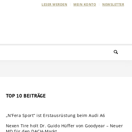
LESER WERDEN
MEIN KONTO
NEWSLETTER
TOP 10 BEITRÄGE
„N’Fera Sport“ ist Erstausrüstung beim Audi A6
Nexen Tire holt Dr. Guido Hüffer von Goodyear – Neuer
MD für den DACH-Markt