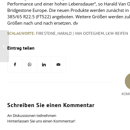
Performance und einer hohen Lebensdauer“, so Harald Van 
Bridgestone Europe. Die neuen Produkte werden zunächst i
385/65 R22.5 (FT522) angeboten. Weitere Größen werden zukü
Größen nach und nach ersetzen. dv
SCHLAGWORTE:
FIRESTONE
,
HARALD | VAN OOTEGHEM
,
LKW-REIFEN
19 Zoll für Leon Cupra
Eintrag teilen
280-SC von JE Design
KOM
Schreiben Sie einen Kommentar
An Diskussionen teilnehmen
Hinterlassen Sie uns einen Kommentar!