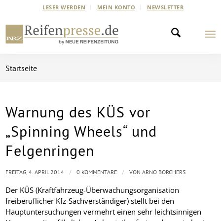
LESER WERDEN
MEIN KONTO
NEWSLETTER
Startseite
Warnung des KÜS vor
„Spinning Wheels“ und
Felgenringen
/
/
FREITAG, 4. APRIL 2014
0 KOMMENTARE
VON
ARNO BORCHERS
Der KÜS (Kraftfahrzeug-Überwachungsorganisation
freiberuflicher Kfz-Sachverständiger) stellt bei den
Hauptuntersuchungen vermehrt einen sehr leichtsinnigen