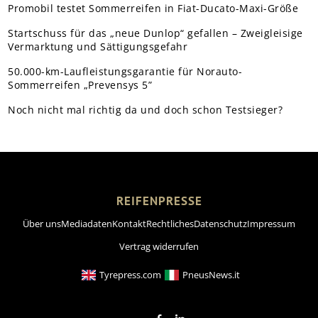
Promobil testet Sommerreifen in Fiat-Ducato-Maxi-Größe
Startschuss für das „neue Dunlop“ gefallen – Zweigleisige
Vermarktung und Sättigungsgefahr
50.000-km-Laufleistungsgarantie für Norauto-
Sommerreifen „Prevensys 5”
Noch nicht mal richtig da und doch schon Testsieger?
REIFENPRESSE
Über uns
Mediadaten
Kontakt
Rechtliches
Datenschutz
Impressum
Vertrag widerrufen
Tyrepress.com
PneusNews.it