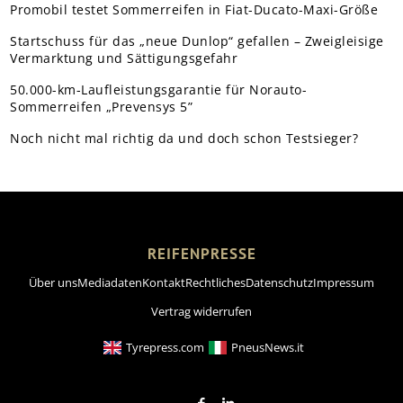
Promobil testet Sommerreifen in Fiat-Ducato-Maxi-Größe
Startschuss für das „neue Dunlop“ gefallen – Zweigleisige
Vermarktung und Sättigungsgefahr
50.000-km-Laufleistungsgarantie für Norauto-
Sommerreifen „Prevensys 5”
Noch nicht mal richtig da und doch schon Testsieger?
REIFENPRESSE
Über uns
Mediadaten
Kontakt
Rechtliches
Datenschutz
Impressum
Vertrag widerrufen
Tyrepress.com
PneusNews.it