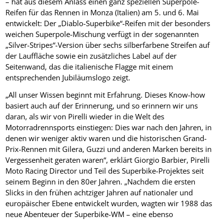
– hat aus diesem Anlass einen ganz speziellen Superpole-
Reifen für das Rennen in Monza (Italien) am 5. und 6. Mai
entwickelt: Der „Diablo-Superbike“-Reifen mit der besonders
weichen Superpole-Mischung verfügt in der sogenannten
„Silver-Stripes“-Version über sechs silberfarbene Streifen auf
der Lauffläche sowie ein zusätzliches Label auf der
Seitenwand, das die italienische Flagge mit einem
entsprechenden Jubiläumslogo zeigt.
„All unser Wissen beginnt mit Erfahrung. Dieses Know-how
basiert auch auf der Erinnerung, und so erinnern wir uns
daran, als wir von Pirelli wieder in die Welt des
Motorradrennsports einstiegen: Dies war nach den Jahren, in
denen wir weniger aktiv waren und die historischen Grand-
Prix-Rennen mit Gilera, Guzzi und anderen Marken bereits in
Vergessenheit geraten waren“, erklärt Giorgio Barbier, Pirelli
Moto Racing Director und Teil des Superbike-Projektes seit
seinem Beginn in den 80er Jahren. „Nachdem die ersten
Slicks in den frühen achtziger Jahren auf nationaler und
europäischer Ebene entwickelt wurden, wagten wir 1988 das
neue Abenteuer der Superbike-WM – eine ebenso