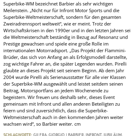
Superbike-WM bezeichnet Barbier als sehr wichtigen
Meilenstein. „Nicht nur für Infront Motor Sports und die
Superbike-Weltmeisterschaft, sondern für den gesamten
Zweiradrennsport weltweit“, wie er meint. Trotz der
Wirtschaftskrisen in den 1990er und in den letzten Jahren sei
die Weltmeisterschaft beständig in Bezug auf Resonanz und
Prestige gewachsen und spiele eine große Rolle im
internationalen Motorradsport. „Das Projekt der Flammini-
Brüder, das sich von Anfang an als Erfolgsmodell darstellte,
zog wichtige Fahrer an, die später Legenden wurden. Pirelli
glaubte an dieses Projekt seit seinem Beginn. Ab dem Jahr
2004 wurde Pirelli als Serienausstatter für alle vier Klassen
der Superbike-WM ausgewählt und leistet seitdem seinen
Beitrag, Motorsportfans an jedem Wochenende zu
begeistern. Wir freuen uns deshalb sehr, dieses Event
gemeinsam mit Infront und allen anderen Beteiligten zu
feiern und sind zuversichtlich, dass die Superbike-
Weltmeisterschaft auch in den kommenden Jahren weiter
wachsen wird“, so Barbier weiter.
cm
SCHLAGWORTE:
GILERA
,
GIORGIO | BARBIER
,
INFRONT
,
JUBILÄUM
,