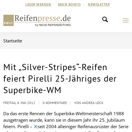
LESER WERDEN
MEIN KONTO
NEWSLETTER
Startseite
Mit „Silver-Stripes“-Reifen
feiert Pirelli 25-Jähriges der
Superbike-WM
/
/
FREITAG, 4. MAI 2012
0 KOMMENTARE
VON
ANDREA LÖCK
Da das erste Rennen der Superbike-Weltmeisterschaft 1988
ausgetragen wurde, kann sie in diesem Jahr ihr 25. Jubiläum
feiern. Pirelli –
seit 2004 alleiniger Reifenausrüster der Serie