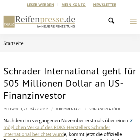
LESER WERDEN
MEIN KONTO
NEWSLETTER
Startseite
Schrader International geht für
505 Millionen Dollar an US-
Finanzinvestor
/
/
MITTWOCH, 21. MÄRZ 2012
0 KOMMENTARE
VON
ANDREA LÖCK
Nachdem im vergangenen November erstmals über einen
möglichen Verkauf des RDKS-Herstellers Schrader
International berichtet wurd
e, kommt jetzt die offizielle