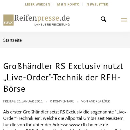
LESER WERDEN
MEIN KONTO
NEWSLETTER
Startseite
Großhändler RS Exclusiv nutzt
„Live-Order“-Technik der RFH-
Börse
/
/
FREITAG, 21. JANUAR 2011
0 KOMMENTARE
VON
ANDREA LÖCK
Als erster Großhändler setzt RS Exclusiv die sogenannte
“Live-
Order”-Technik ein, welche die Allportal GmbH seit Neustem
für die von ihr unter der Adresse www.rfh-boerse.de