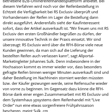
betriebene B2B-Onlinereifenhandelsplattform anbietet. Bei
diesem Verfahren wird noch vor der Reifenbestellung in
Echtzeit die Verfügbarkeit bei RS Exclusiv überprüft und
Vorhandensein der Reifen im Lager die Bestellung dann
direkt ausgeführt. Anderenfalls sieht der Kaufinteressent
sofort, dass der Artikel ausverkauft ist. “Wir freuen uns mit RS
Exclusiv den ersten Großhändler begrüßen zu dürfen, der
unsere innovative Technik in der Praxis einsetzt. Wir sind
überzeugt: RS Exclusiv wird über die RFH-Börse viele neue
Kunden gewinnen, da man sich auf die Lieferung der
bestellten Reifen auch verlassen kann”, sagt Allportal-
Marketingleiter Johannes Sulk. Denn insbesondere in der
Hochsaison kommt es immer wieder vor, dass besonders
gefragte Reifen binnen weniger Minuten ausverkauft sind und
daher Bestellung im Nachhinein storniert werden müssten
bzw. der Käufer gezwungen werde, seine Reifensuche wieder
von vorne zu beginnen. Im Gegensatz dazu könne die RFH-
Börse dank einer engen Zusammenarbeit mit RS Exclusiv und
dem Systemhaus ypsystems dem Reifenhandel mit “Live
Order” nun eine etwas sorgenfreiere Frühjahrssaison
bescheren, meint Sulk.
cm