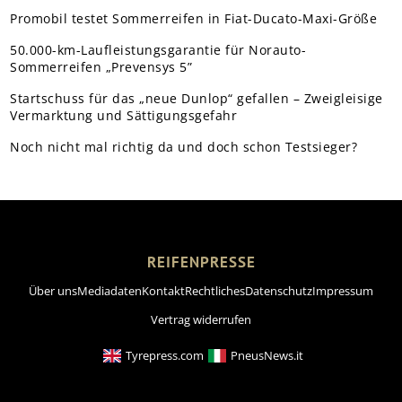
Promobil testet Sommerreifen in Fiat-Ducato-Maxi-Größe
50.000-km-Laufleistungsgarantie für Norauto-
Sommerreifen „Prevensys 5”
Startschuss für das „neue Dunlop“ gefallen – Zweigleisige
Vermarktung und Sättigungsgefahr
Noch nicht mal richtig da und doch schon Testsieger?
REIFENPRESSE
Über uns
Mediadaten
Kontakt
Rechtliches
Datenschutz
Impressum
Vertrag widerrufen
Tyrepress.com
PneusNews.it