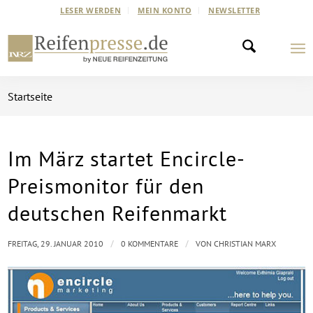
LESER WERDEN
MEIN KONTO
NEWSLETTER
Startseite
Im März startet Encircle-
Preismonitor für den
deutschen Reifenmarkt
/
/
FREITAG, 29. JANUAR 2010
0 KOMMENTARE
VON
CHRISTIAN MARX