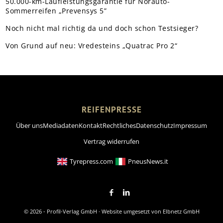
50.000-km-Laufleistungsgarantie für Norauto-
Sommerreifen „Prevensys 5”
Noch nicht mal richtig da und doch schon Testsieger?
Von Grund auf neu: Vredesteins „Quatrac Pro 2“
REIFENPRESSE
Über uns
Mediadaten
Kontakt
Rechtliches
Datenschutz
Impressum
Vertrag widerrufen
Tyrepress.com
PneusNews.it
© 2026 - Profil-Verlag GmbH · Website umgesetzt von
Elbnetz GmbH