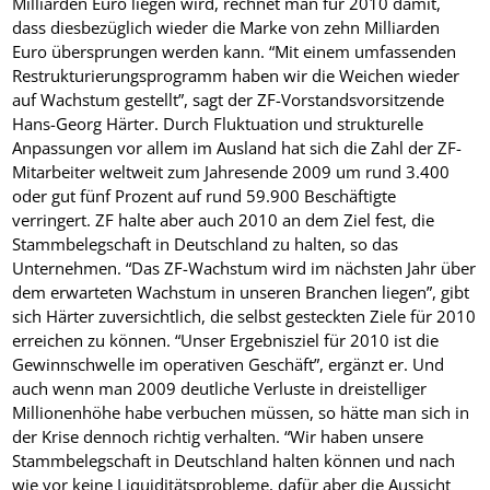
Milliarden Euro liegen wird, rechnet man für 2010 damit,
dass diesbezüglich wieder die Marke von zehn Milliarden
Euro übersprungen werden kann. “Mit einem umfassenden
Restrukturierungsprogramm haben wir die Weichen wieder
auf Wachstum gestellt”, sagt der ZF-Vorstandsvorsitzende
Hans-Georg Härter. Durch Fluktuation und strukturelle
Anpassungen vor allem im Ausland hat sich die Zahl der ZF-
Mitarbeiter weltweit zum Jahresende 2009
um rund 3.400
oder gut fünf Prozent auf rund 59.900 Beschäftigte
verringert. ZF halte aber auch 2010 an dem Ziel fest, die
Stammbelegschaft in Deutschland zu halten, so das
Unternehmen. “Das ZF-Wachstum wird im nächsten Jahr über
dem erwarteten Wachstum in unseren Branchen liegen”, gibt
sich Härter zuversichtlich, die selbst gesteckten Ziele für 2010
erreichen zu können. “Unser Ergebnisziel für 2010 ist die
Gewinnschwelle im operativen Geschäft”, ergänzt er. Und
auch wenn man 2009 deutliche Verluste in dreistelliger
Millionenhöhe habe verbuchen müssen, so hätte man sich in
der Krise dennoch richtig verhalten. “Wir haben unsere
Stammbelegschaft in Deutschland halten können und nach
wie vor keine Liquiditätsprobleme, dafür aber die Aussicht