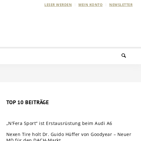
LESER WERDEN
MEIN KONTO
NEWSLETTER
TOP 10 BEITRÄGE
„N’Fera Sport“ ist Erstausrüstung beim Audi A6
Nexen Tire holt Dr. Guido Hüffer von Goodyear – Neuer
MD für den DACH-Markt