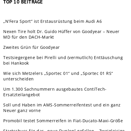
TOP 10 BEITRÄGE
„N’Fera Sport“ ist Erstausrüstung beim Audi A6
Nexen Tire holt Dr. Guido Hüffer von Goodyear – Neuer
MD für den DACH-Markt
Zweites Grün für Goodyear
Testsiegergene bei Pirelli und (vermutlich) Enttäuschung
bei Hankook
Wie sich Metzelers „Sportec 01“ und „Sportec 01 RS“
unterscheiden
Um 1.300 Sachnummern ausgebautes ContiTech-
Ersatzteilangebot
Soll und Haben im AMS-Sommerreifentest und ein ganz
Neuer ganz vorne
Promobil testet Sommerreifen in Fiat-Ducato-Maxi-Größe
Startschuss für das „neue Dunlop“ gefallen – Zweigleisige