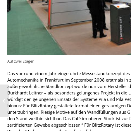
Auf zwei Etagen
Das vor rund einem Jahr eingeführte Messestandkonzept des 
Automechanika in Frankfurt im September 2008 erstmals in 
außergewöhnliche Standkonzept wurde nun vom Hersteller 
Burkhardt Leitner – als besonders gelungenes Projekt in die
würdigt den gelungenen Einsatz der Systeme Pila und Pila Pet
Michelin legt Konflikt in Thailand bei
hinaus: Für BlitzRotary gestaltete format einen geräumigen D
unterzubringen. Riesige Motive auf den Wandfüllungen aus G
den Stand weithin sichtbar. Das Café im oberen Stock ist zur
zertifizierten Gewebe abgeschlossen.” Für BlitzRotary ist di