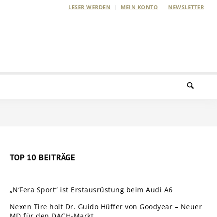
LESER WERDEN
MEIN KONTO
NEWSLETTER
TOP 10 BEITRÄGE
„N’Fera Sport“ ist Erstausrüstung beim Audi A6
Nexen Tire holt Dr. Guido Hüffer von Goodyear – Neuer
MD für den DACH-Markt