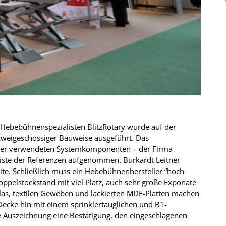
Hebebühnenspezialisten BlitzRotary wurde auf der
zweigeschossiger Bauweise ausgeführt. Das
der verwendeten Systemkomponenten – der Firma
 Liste der Referenzen aufgenommen. Burkardt Leitner
ite. Schließlich muss ein Hebebühnenhersteller “hoch
oppelstockstand mit viel Platz, auch sehr große Exponate
las, textilen Geweben und lackierten MDF-Platten machen
 Decke hin mit einem sprinklertauglichen und B1-
ese Auszeichnung eine Bestätigung, den eingeschlagenen