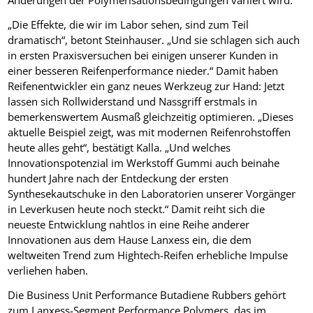
Änderungen der Polymerisationsbedingungen variiert wird.
„Die Effekte, die wir im Labor sehen, sind zum Teil
dramatisch“, betont Steinhauser. „Und sie schlagen sich auch
in ersten Praxisversuchen bei einigen unserer Kunden in
einer besseren Reifenperformance nieder.“ Damit haben
Reifenentwickler ein ganz neues Werkzeug zur Hand: Jetzt
lassen sich Rollwiderstand und Nassgriff erstmals in
bemerkenswertem Ausmaß gleichzeitig optimieren. „Dieses
aktuelle Beispiel zeigt, was mit modernen Reifenrohstoffen
heute alles geht“, bestätigt Kalla. „Und welches
Innovationspotenzial im Werkstoff Gummi auch beinahe
hundert Jahre nach der Entdeckung der ersten
Synthesekautschuke in den Laboratorien unserer Vorgänger
in Leverkusen heute noch steckt.“ Damit reiht sich die
neueste Entwicklung nahtlos in eine Reihe anderer
Innovationen aus dem Hause Lanxess ein, die dem
weltweiten Trend zum Hightech-Reifen erhebliche Impulse
verliehen haben.
Die Business Unit Performance Butadiene Rubbers gehört
zum Lanxess-Segment Performance Polymers, das im