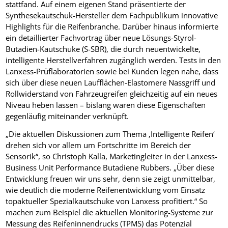
stattfand. Auf einem eigenen Stand präsentierte der
Synthesekautschuk-Hersteller dem Fachpublikum innovative
Highlights für die Reifenbranche. Darüber hinaus informierte
ein detaillierter Fachvortrag über neue Lösungs-Styrol-
Butadien-Kautschuke (S-SBR), die durch neuentwickelte,
intelligente Herstellverfahren zugänglich werden. Tests in den
Lanxess-Prüflaboratorien sowie bei Kunden legen nahe, dass
sich über diese neuen Laufflächen-Elastomere Nassgriff und
Rollwiderstand von Fahrzeugreifen gleichzeitig auf ein neues
Niveau heben lassen – bislang waren diese Eigenschaften
gegenläufig miteinander verknüpft.
„Die aktuellen Diskussionen zum Thema ‚Intelligente Reifen‘
drehen sich vor allem um Fortschritte im Bereich der
Sensorik“, so Christoph Kalla, Marketingleiter in der Lanxess-
Business Unit Performance Butadiene Rubbers. „Über diese
Entwicklung freuen wir uns sehr, denn sie zeigt unmittelbar,
wie deutlich die moderne Reifenentwicklung vom Einsatz
topaktueller Spezialkautschuke von Lanxess profitiert.“ So
machen zum Beispiel die aktuellen Monitoring-Systeme zur
Messung des Reifeninnendrucks (TPMS) das Potenzial