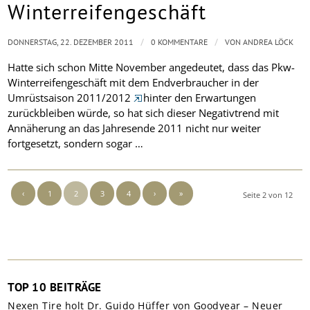
Winterreifengeschäft
/
/
DONNERSTAG, 22. DEZEMBER 2011
0 KOMMENTARE
VON
ANDREA LÖCK
Hatte sich schon Mitte November angedeutet, dass das Pkw-
Winterreifengeschäft mit dem Endverbraucher in der
Umrüstsaison 2011/2012
hinter den Erwartungen
zurückbleiben würde, so hat sich dieser Negativtrend mit
Annäherung an das Jahresende 2011 nicht nur weiter
fortgesetzt, sondern sogar …
‹
1
2
3
4
›
»
Seite 2 von 12
TOP 10 BEITRÄGE
Nexen Tire holt Dr. Guido Hüffer von Goodyear – Neuer