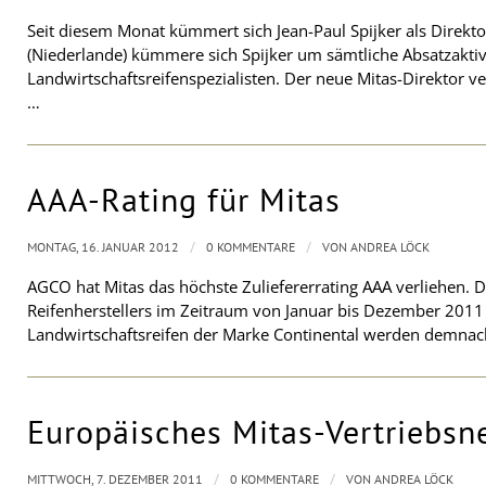
Seit diesem Monat kümmert sich Jean-Paul Spijker als Direkto
(Niederlande) kümmere sich Spijker um sämtliche Absatzaktiv
Landwirtschaftsreifenspezialisten. Der neue Mitas-Direktor v
…
AAA-Rating für Mitas
/
/
MONTAG, 16. JANUAR 2012
0 KOMMENTARE
VON
ANDREA LÖCK
AGCO hat Mitas das höchste Zuliefererrating AAA verliehen. 
Reifenherstellers im Zeitraum von Januar bis Dezember 20
Landwirtschaftsreifen der Marke Continental werden demnac
Europäisches Mitas-Vertriebsn
/
/
MITTWOCH, 7. DEZEMBER 2011
0 KOMMENTARE
VON
ANDREA LÖCK