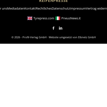
REIFENPRESSE
r uns
Mediadaten
Kontakt
Rechtliches
Datenschutz
Impressum
Vertrag widerr
Tyrepress.com
PneusNews.it
© 2026 - Profil-Verlag GmbH · Website umgesetzt von
Elbnetz GmbH