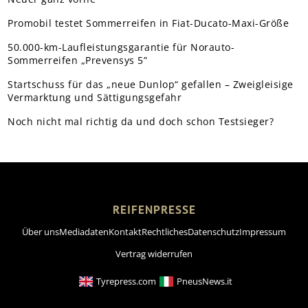
Promobil testet Sommerreifen in Fiat-Ducato-Maxi-Größe
50.000-km-Laufleistungsgarantie für Norauto-
Sommerreifen „Prevensys 5”
Startschuss für das „neue Dunlop“ gefallen – Zweigleisige
Vermarktung und Sättigungsgefahr
Noch nicht mal richtig da und doch schon Testsieger?
REIFENPRESSE
Über uns
Mediadaten
Kontakt
Rechtliches
Datenschutz
Impressum
Vertrag widerrufen
Tyrepress.com
PneusNews.it