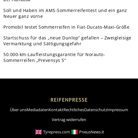
Soll und Haben im AMS-Sommerreifentest und ein ganz
Neuer ganz vorne
Promobil testet Sommerreifen in Fiat-Ducato-Maxi-Größe
Startschuss für das „neue Dunlop“ gefallen – Zweigleisige
Vermarktung und Sättigungsgefahr
50.000-km-Laufleistungsgarantie für Norauto-
Sommerreifen „Prevensys 5”
REIFENPRESSE
Über uns
Mediadaten
Kontakt
Rechtliches
Datenschutz
Impressum
Vertrag widerrufen
Tyrepress.com
PneusNews.it